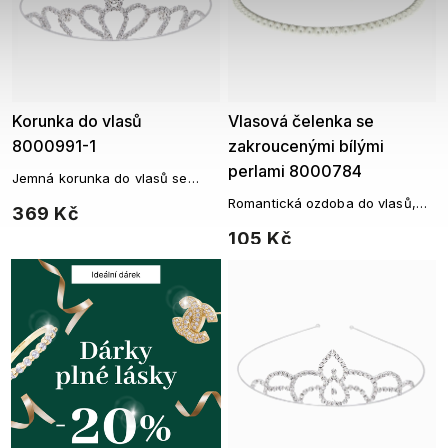
Korunka do vlasů
Vlasová čelenka se
8000991-1
zakroucenými bílými
perlami 8000784
Jemná korunka do vlasů se
srdcovým motivem a štrasovými
Romantická ozdoba do vlasů,
369 Kč
kamínky
ozdobená bílými perličkami.
105 Kč