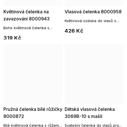
Květinová čelenka na
Vlasová čelenka 8000958
zavazování 8000943
Květinová ozdoba do vlasů s
bílými květy a kamínky
Boho květinová čelenka s
426 Kč
pastelovými růžemi a zelení
319 Kč
Pružná čelenka bílé růžičky
Dětská vlasová čelenka
8000872
3069B-10 s mašlí
Bílá květinová čelenka s růžemi
Svatební čelenka do vlasů pro