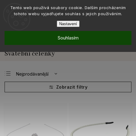
Tento web používá soubory cookie. Dalším procházením
tohoto webu vyjadřujete souhlas s jejich používáním.
Nastavení
Souhlasím
Nakupovat podle
Podle příležitosti
Na svatbu
/
/
/
Svatební ozdoby do vlasů
Svatební čelenky
/
Svatební čelenky
Nejprodávanější
Nejlevnější
Nejdražší
Abecedně