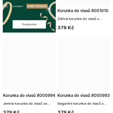
Korunka do vlasů 8001010
Zářivá korunka do vlasů s
jemnými štrasovými kamínky
379 Kč
Korunka do vlasů 8000994
Korunka do vlasů 8000993
Jemná korunka do vlasů se
Elegantní korunka do vlasů s
srdíčkovým motivem a
geometrickým motivem a
379 Kč
379 Kč