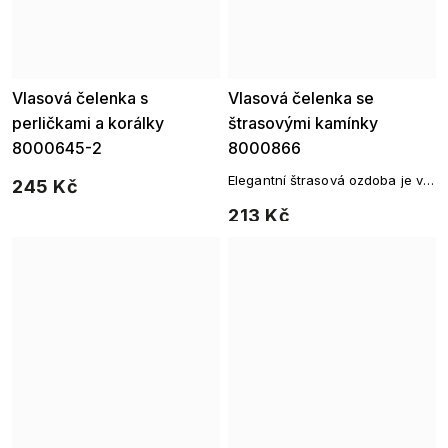
Vlasová čelenka s
Vlasová čelenka se
perličkami a korálky
štrasovými kamínky
8000645-2
8000866
Elegantní štrasová ozdoba je ve
245 Kč
vlasech nepřehlédnutelná.
213 Kč