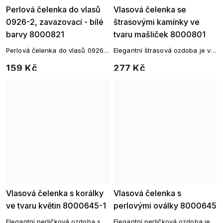
Perlová čelenka do vlasů
Vlasová čelenka se
0926-2, zavazovací - bílé
štrasovými kamínky ve
barvy 8000821
tvaru mašliček 8000801
Perlová čelenka do vlasů 0926-
Elegantní štrasová ozdoba je ve
2, zavazovací - bílé barvy.
vlasech nepřehlédnutelná.
159 Kč
277 Kč
Vlasová čelenka s korálky
Vlasová čelenka s
ve tvaru květin 8000645-1
perlovými oválky 8000645
Elegantní perličková ozdoba s
Elegantní perličková ozdoba je