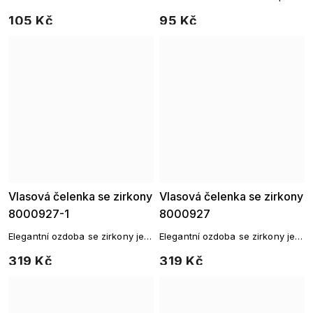
a kamínky
družičky.
105 Kč
95 Kč
Vlasová čelenka se zirkony
Vlasová čelenka se zirkony
8000927-1
8000927
Elegantní ozdoba se zirkony je
Elegantní ozdoba se zirkony je
ve vlasech nepřehlédnutelná.
ve vlasech nepřehlédnutelná.
319 Kč
319 Kč