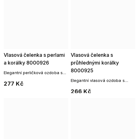
Vlasová čelenka s perlami
Vlasová čelenka s
a korálky 8000926
průhlednými korálky
8000925
Elegantní perličková ozdoba s
průhlednými korálky a
Elegantní vlasová ozdoba s
277 Kč
perličkami
průhlednými korálky
266 Kč