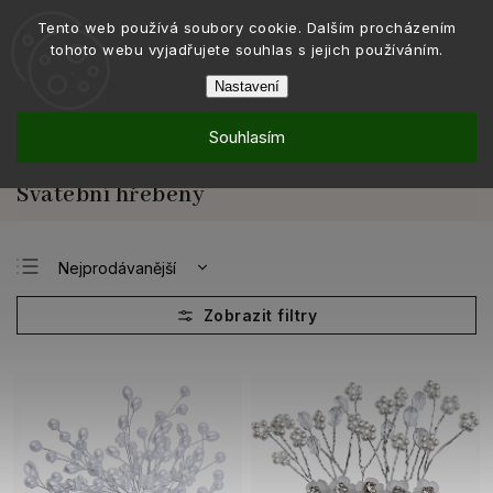
Tento web používá soubory cookie. Dalším procházením
tohoto webu vyjadřujete souhlas s jejich používáním.
Nastavení
Souhlasím
Nakupovat podle
Podle příležitosti
Na svatbu
/
/
/
Svatební ozdoby do vlasů
Svatební hřebeny
/
Svatební hřebeny
Nejprodávanější
Nejlevnější
Nejdražší
Abecedně