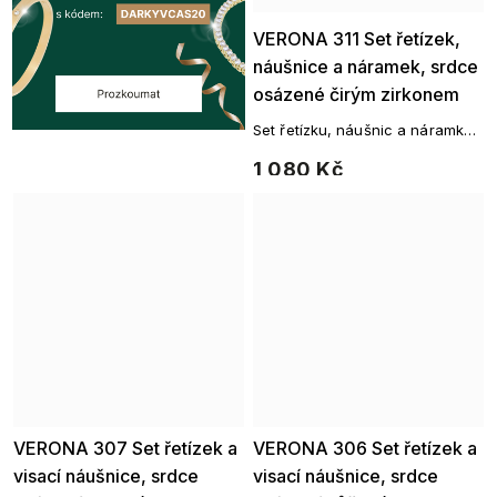
Ellami
VERONA 311 Set řetízek,
náušnice a náramek, srdce
osázené čirým zirkonem
Set řetízku, náušnic a náramku
z chirurgické oceli
1 080 Kč
VERONA 307 Set řetízek a
Ellami
VERONA 306 Set řetízek a
Ellami
visací náušnice, srdce
visací náušnice, srdce