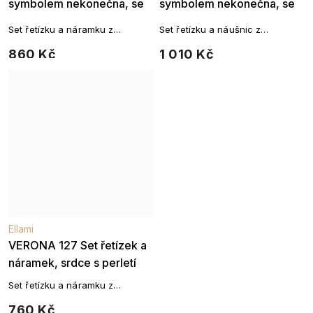
symbolem nekonečna, se
symbolem nekonečna, se
zirkony
zirkony
Set řetízku a náramku z
Set řetízku a náušnic z
chirurgické oceli
chirurgické oceli
860 Kč
1 010 Kč
Ellami
VERONA 127 Set řetízek a
náramek, srdce s perletí
Set řetízku a náramku z
chirurgické oceli, pozlacené -
760 Kč
18K