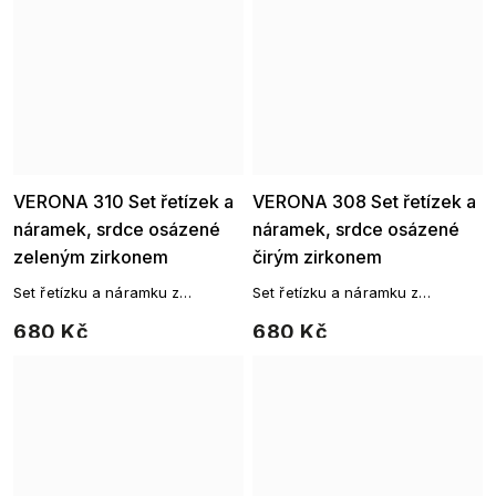
Ellami
Ellami
VERONA 310 Set řetízek a
VERONA 308 Set řetízek a
náramek, srdce osázené
náramek, srdce osázené
zeleným zirkonem
čirým zirkonem
Set řetízku a náramku z
Set řetízku a náramku z
chirurgické oceli
chirurgické oceli
680 Kč
680 Kč