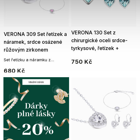
Ellami
VERONA 130 Set z
Ellami
VERONA 309 Set řetízek a
chirurgické oceli srdce-
náramek, srdce osázené
tyrkysové, řetízek +
růžovým zirkonem
náušnice se zirkony 130
Set řetízku a náramku z
750 Kč
chirurgické oceli
680 Kč