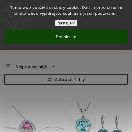
Tento web používá soubory cookie. Dalším procházením
tohoto webu vyjadřujete souhlas s jejich používáním.
Nastavení
Souhlasím
Kolekce
Kolekce VERONA
Sety VERONA
/
/
Sety VERONA
Nejprodávanější
Nejlevnější
Nejdražší
Abecedně