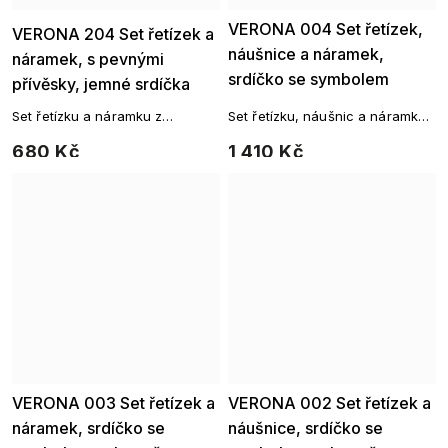
Ellami
VERONA 004 Set řetízek,
Ellami
VERONA 204 Set řetízek a
náušnice a náramek,
náramek, s pevnými
srdíčko se symbolem
přívěsky, jemné srdíčka
nekonečna, se zirkony
Set řetízku a náramku z
Set řetízku, náušnic a náramku
chirurgické oceli
z chirurgické oceli
680 Kč
1 410 Kč
VERONA 003 Set řetízek a
Ellami
VERONA 002 Set řetízek a
Ellami
náramek, srdíčko se
náušnice, srdíčko se