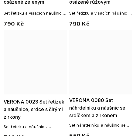
osázené zeleným
osázené růžovým
zirkonem
zirkonem
Set řetízku a visacích náušnic z
Set řetízku a visacích náušnic z
chirurgické oceli
chirurgické oceli
790 Kč
790 Kč
Ellami
VERONA 0080 Set
VERONA 0023 Set řetízek
náhrdelníku a náušnic se
a náušnice, srdce s čirými
srdíčkem a zirkonem
zirkony
Set náhrdelníku a náušnic se
Set řetízku a náušnic z
srdíčkem a zirkonem
chirurgické oceli
559 Kč