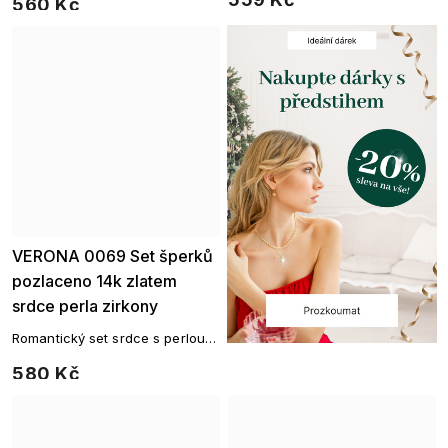
560 Kč
VERONA 0069 Set šperků
pozlaceno 14k zlatem
srdce perla zirkony
Romantický set srdce s perlou z
rhodiovaného kovu
580 Kč