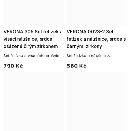
Ellami
Ellami
VERONA 305 Set řetízek a
VERONA 0023-2 Set
visací náušnice, srdce
řetízek a náušnice, srdce s
osázené čirým zirkonem
černými zirkony
Set řetízku a visacích náušnic z
Set řetízku a náušnic z
chirurgické oceli
chirurgické oceli
790 Kč
560 Kč