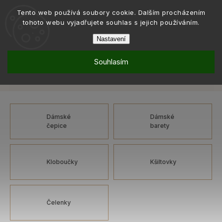
Tento web používá soubory cookie. Dalším procházením
tohoto webu vyjadřujete souhlas s jejich používáním.
Nastavení
Souhlasím
Móda
Pokrývky hlavy
/
Pokrývky hlavy
Dámské
Dámské
čepice
barety
Kloboučky
Kšiltovky
Čelenky