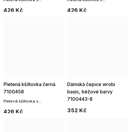
nastavitelným zapínáním
nastavitelným zapínáním
426 Kč
426 Kč
Pletená kšiltovka černá
Dámská čepice wrobi
7100458
basic, béžové barvy
7100443-8
Pletená kšiltovka s
nastavitelným zapínáním
352 Kč
426 Kč