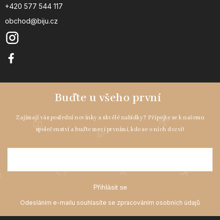
+420 577 544 117
obchod@biju.cz
Přihlásit se