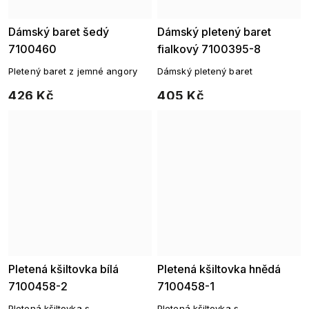
Dámský baret šedý
Dámský pletený baret
7100460
fialkový 7100395-8
Pletený baret z jemné angory
Dámský pletený baret
426 Kč
405 Kč
Pletená kšiltovka bílá
Pletená kšiltovka hnědá
7100458-2
7100458-1
Pletená kšiltovka s
Pletená kšiltovka s