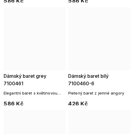
586 Kč
586 Kč
Dámský baret grey
Dámský baret bílý
7100461
7100460-6
Elegantní baret s květinovou
Pletený baret z jemné angory
aplikací a štrasovými kamínky
586 Kč
426 Kč