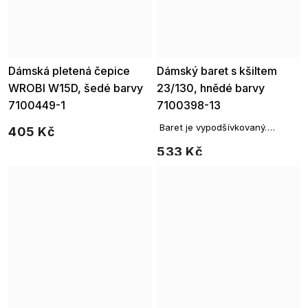
Dámská pletená čepice
Dámský baret s kšiltem
WROBI W15D, šedé barvy
23/130, hnědé barvy
7100449-1
7100398-13
Baret je vypodšívkovaný.
405 Kč
Praktický kšilt oceníte v případě
533 Kč
nepřízně počasí.