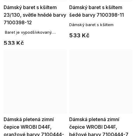
Dámský baret s kšiltem
Dámský baret s kšiltem
23/130, světle hnědé barvy
šedé barvy 7100398-11
7100398-12
Dámský baret s kšiltem
Baret je vypodšívkovaný.
533 Kč
Praktický kšilt oceníte v případě
533 Kč
nepřízně počasí.
Dámská pletená zimní
Dámská pletená zimní
čepice WROBI D44F,
čepice WROBI D44F,
oranžové barvy 7100444-
béžové barvy 7100444-7