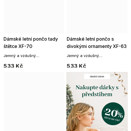
Dámské letní pončo tady
Dámské letní pončo s
štětce XF-70
divokými ornamenty XF-63
Jemný a vzdušný
Jemný a vzdušný
přehoz, který vám poslouží jako
přehoz, který vám poslouží jako
533 Kč
533 Kč
originální přehoz přes vaše
originální přehoz přes vaše
plavky.
plavky.