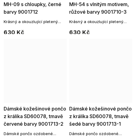
MH-09 s chloupky, černé
MH-54 s vlnitým motivem,
barvy 9001712
růžové barvy 9001710-3
Krásný a okouzlující pletený
Krásný a okouzlující pletený
svetřík s trojúhelníkovým
svetřík s trojúhelníkovým
630 Kč
630 Kč
zakončením, který vás zahřeje
zakončením, který vás zahřeje
za každého počasí.
za každého počasí.
Dámské kožešinové pončo
Dámské kožešinové pončo
z králíka SD60078, tmavě
z králíka SD60078, tmavě
červené barvy 9001713-2
šedé barvy 9001713-1
Dámské pončo ozdobené
Dámské pončo ozdobené