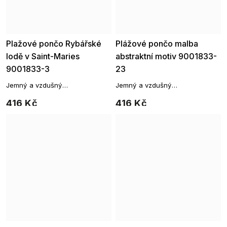
Plažové pončo Rybářské
Plážové pončo malba
lodě v Saint-Maries
abstraktní motiv 9001833-
9001833-3
23
Jemný a vzdušný
Jemný a vzdušný
přehoz, který vám poslouží jako
přehoz, který vám poslouží jako
416 Kč
416 Kč
originální přehoz přes vaše
originální přehoz přes vaše
plavky.
plavky.