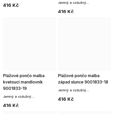
přehoz, který vám poslouží jako
Jemný a vzdušný
416 Kč
originální přehoz přes vaše
přehoz, který vám poslouží jako
plavky.
416 Kč
originální přehoz přes vaše
plavky.
Plážové pončo malba
Plážové pončo malba
kvetoucí mandlovník
západ slunce 9001833-18
9001833-19
Jemný a vzdušný
přehoz, který vám poslouží jako
Jemný a vzdušný
416 Kč
originální přehoz přes vaše
přehoz, který vám poslouží jako
plavky.
416 Kč
originální přehoz přes vaše
plavky.