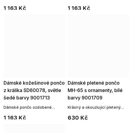
pravou králičí kožešinou s
pravou králičí kožešinou s
1 163 Kč
1 163 Kč
trojúhelníkovým zakončením.
trojúhelníkovým zakončením.
Dámské kožešinové pončo
Dámské pletené pončo
z králíka SD60078, světle
MH-65 s ornamenty, bílé
šedé barvy 9001713
barvy 9001709
Dámské pončo ozdobené
Krásný a okouzlující pletený
pravou králičí kožešinou s
svetřík s trojúhelníkovým
1 163 Kč
630 Kč
trojúhelníkovým zakončením.
zakončením, který vás zahřeje
za každého počasí.