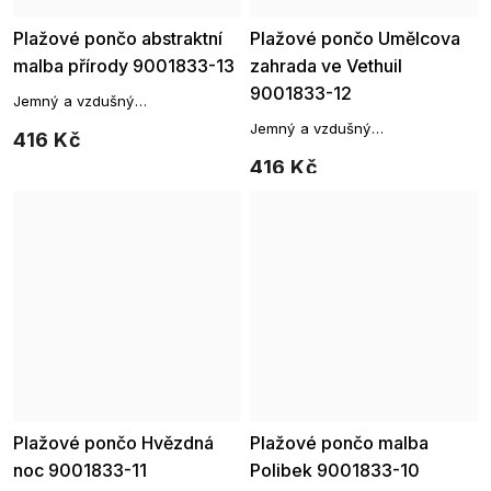
Plažové pončo abstraktní
Plažové pončo Umělcova
malba přírody 9001833-13
zahrada ve Vethuil
9001833-12
Jemný a vzdušný
přehoz, který vám poslouží jako
Jemný a vzdušný
416 Kč
originální přehoz přes vaše
přehoz, který vám poslouží jako
plavky.
416 Kč
originální přehoz přes vaše
plavky.
Plažové pončo Hvězdná
Plažové pončo malba
noc 9001833-11
Polibek 9001833-10