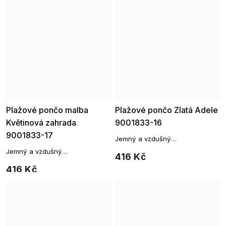
Plažové pončo malba
Plažové pončo Zlatá Adele
Květinová zahrada
9001833-16
9001833-17
Jemný a vzdušný
přehoz, který vám poslouží jako
Jemný a vzdušný
416 Kč
originální přehoz přes vaše
přehoz, který vám poslouží jako
plavky.
416 Kč
originální přehoz přes vaše
plavky.