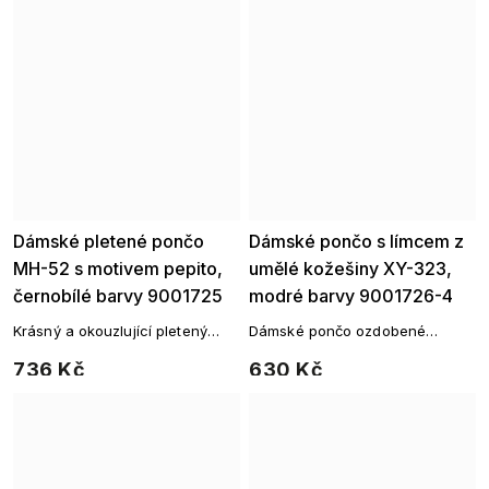
Dámské pletené pončo
Dámské pončo s límcem z
MH-52 s motivem pepito,
umělé kožešiny XY-323,
černobílé barvy 9001725
modré barvy 9001726-4
Krásný a okouzlující pletený
Dámské pončo ozdobené
svetřík s trojúhelníkovým
umělou kožešinou s
736 Kč
630 Kč
zakončením, který vás zahřeje
trojúhelníkovým zakončením a
za každého počasí.
límcem.