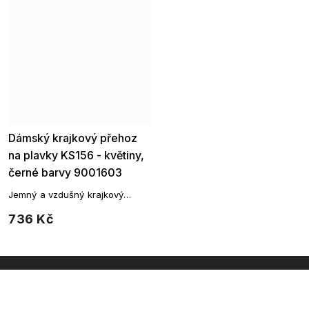
Dámský krajkový přehoz
na plavky KS156 - květiny,
černé barvy 9001603
Jemný a vzdušný krajkový
přehoz, který vám poslouží jako
736 Kč
originální přehoz přes vaše
plavky.
INSTAGRAM