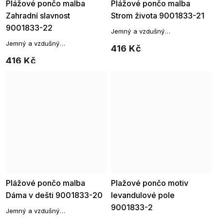
Plážové pončo malba
Plážové pončo malba
Zahradní slavnost
Strom života 9001833-21
9001833-22
Jemný a vzdušný
přehoz, který vám poslouží jako
Jemný a vzdušný
416 Kč
originální přehoz přes vaše
přehoz, který vám poslouží jako
plavky.
416 Kč
originální přehoz přes vaše
plavky.
Plážové pončo malba
Plažové pončo motiv
Dáma v dešti 9001833-20
levandulové pole
9001833-2
Jemný a vzdušný