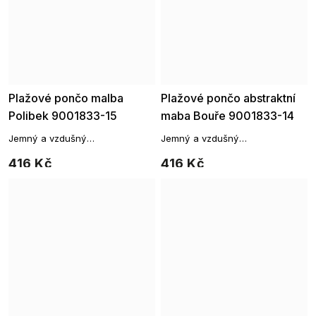
Plažové pončo malba
Plažové pončo abstraktní
Polibek 9001833-15
maba Bouře 9001833-14
Jemný a vzdušný
Jemný a vzdušný
přehoz, který vám poslouží jako
přehoz, který vám poslouží jako
416 Kč
416 Kč
originální přehoz přes vaše
originální přehoz přes vaše
plavky.
plavky.