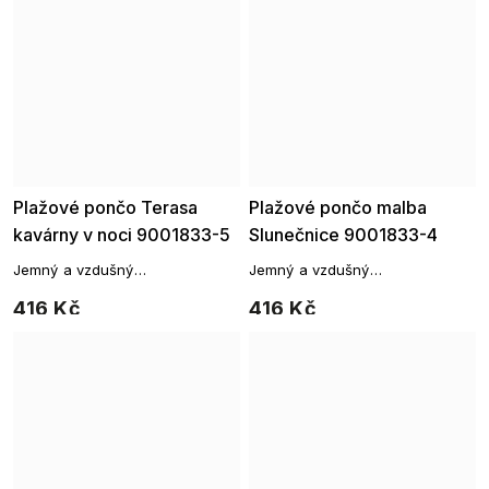
Plažové pončo Terasa
Plažové pončo malba
kavárny v noci 9001833-5
Slunečnice 9001833-4
Jemný a vzdušný
Jemný a vzdušný
přehoz, který vám poslouží jako
přehoz, který vám poslouží jako
416 Kč
416 Kč
originální přehoz přes vaše
originální přehoz přes vaše
plavky.
plavky.