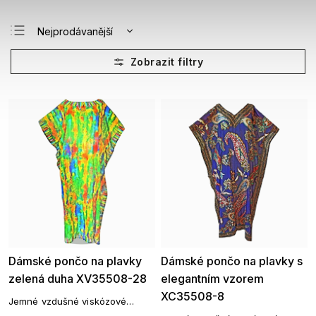
Nejprodávanější
Nejlevnější
Nejdražší
Abecedně
Dámské pončo na plavky
Dámské pončo na plavky s
zelená duha XV35508-28
elegantním vzorem
XC35508-8
Jemné vzdušné viskózové
pončo vám poslouží jako přehoz