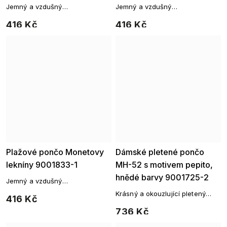
Jemný a vzdušný
Jemný a vzdušný
přehoz, který vám poslouží jako
přehoz, který vám poslouží jako
416 Kč
416 Kč
originální přehoz přes vaše
originální přehoz přes vaše
plavky.
plavky.
Plažové pončo Monetovy
Dámské pletené pončo
lekníny 9001833-1
MH-52 s motivem pepito,
hnědé barvy 9001725-2
Jemný a vzdušný
přehoz, který vám poslouží jako
Krásný a okouzlující pletený
416 Kč
originální přehoz přes vaše
svetřík s trojúhelníkovým
plavky.
736 Kč
zakončením, který vás zahřeje
za každého počasí.