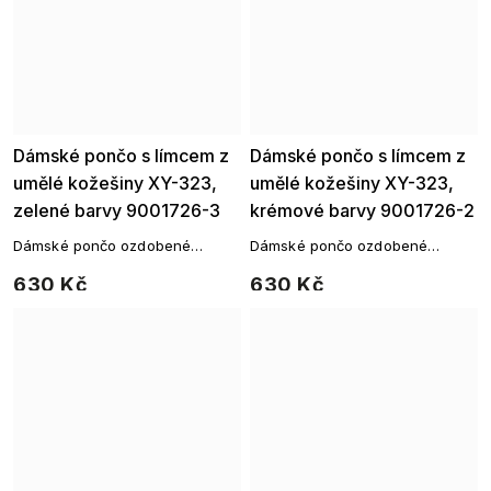
Dámské pončo s límcem z
Dámské pončo s límcem z
umělé kožešiny XY-323,
umělé kožešiny XY-323,
zelené barvy 9001726-3
krémové barvy 9001726-2
Dámské pončo ozdobené
Dámské pončo ozdobené
umělou kožešinou s
umělou kožešinou s
630 Kč
630 Kč
trojúhelníkovým zakončením a
trojúhelníkovým zakončením a
límcem.
límcem.