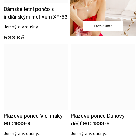
Dámské letní pončo s
indiánským motivem XF-53
Jemný a vzdušný
přehoz, který vám poslouží jako
533 Kč
originální přehoz přes vaše
plavky.
Plažové pončo Vlčí máky
Plažové pončo Duhový
9001833-9
déšť 9001833-8
Jemný a vzdušný
Jemný a vzdušný