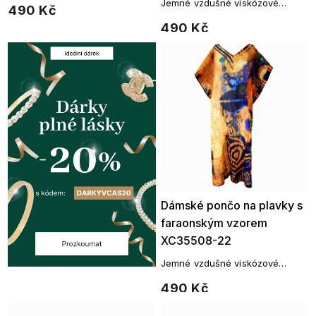
Jemné vzdušné viskózové
490 Kč
přes plavky.
pončo vám poslouží jako přehoz
490 Kč
přes plavky.
Dámské pončo na plavky s
faraonským vzorem
XC35508-22
Jemné vzdušné viskózové
pončo vám poslouží jako přehoz
490 Kč
přes plavky.