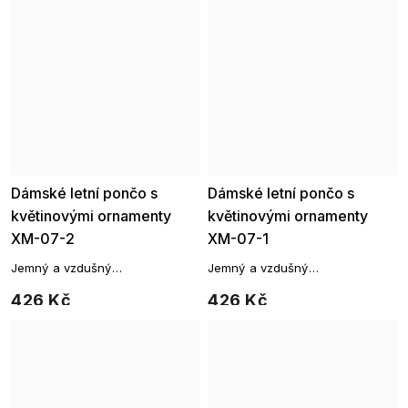
Dámské letní pončo s
Dámské letní pončo s
květinovými ornamenty
květinovými ornamenty
XM-07-2
XM-07-1
Jemný a vzdušný
Jemný a vzdušný
přehoz, který vám poslouží jako
přehoz, který vám poslouží jako
426 Kč
426 Kč
originální přehoz přes vaše
originální přehoz přes vaše
plavky.
plavky.