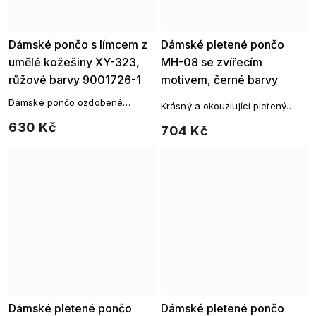
Dámské pončo s límcem z
Dámské pletené pončo
umělé kožešiny XY-323,
MH-08 se zvířecím
růžové barvy 9001726-1
motivem, černé barvy
9001711-1
Dámské pončo ozdobené
Krásný a okouzlující pletený
umělou kožešinou s
svetřík s trojúhelníkovým
630 Kč
trojúhelníkovým zakončením a
704 Kč
zakončením, který vás zahřeje
límcem.
za každého počasí.
Dámské pletené pončo
Dámské pletené pončo