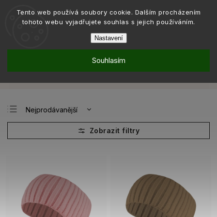
Tento web používá soubory cookie. Dalším procházením
tohoto webu vyjadřujete souhlas s jejich používáním.
Nastavení
Souhlasím
Móda
Pokrývky hlavy
Čelenky
/
/
Čelenky
Nejprodávanější
Nejlevnější
Nejdražší
Abecedně