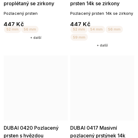
proplétaný se zirkony
prsten 14k se zirkony
Pozlacený prsten
Pozlacený prsten 14k se zirkony
447 Kč
447 Kč
+ další
+ další
Ellami
Ellami
DUBAI 0420 Pozlacený
DUBAI 0417 Masivní
prsten s hvězdou
pozlacený prstýnek 14k