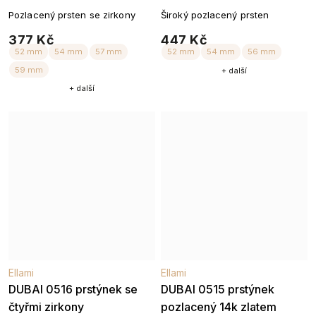
Pozlacený prsten se zirkony
Široký pozlacený prsten
377 Kč
447 Kč
+ další
+ další
51 mm
54 mm
56 mm
57 mm
Ellami
Ellami
DUBAI 0516 prstýnek se
DUBAI 0515 prstýnek
čtyřmi zirkony
pozlacený 14k zlatem