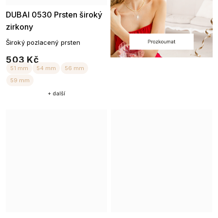
DUBAI 0530 Prsten široký
zirkony
Široký pozlacený prsten
503 Kč
57 mm
59 mm
+ další
52 mm
54 mm
59 mm
61 mm