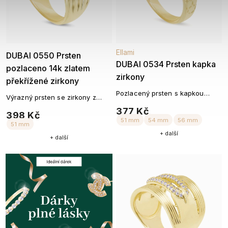
Ellami
Ellami
DUBAI 0550 Prsten
DUBAI 0534 Prsten kapka
pozlaceno 14k zlatem
zirkony
překřížené zirkony
Pozlacený prsten s kapkou
Výrazný prsten se zirkony z
zirkonů
rhodiovaného kovu
377 Kč
398 Kč
+ další
+ další
51 mm
54 mm
5
51 mm