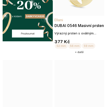
Ellami
DUBAI 0546 Masivní prsten
Výrazný prsten s oválným
motivem ze zirkonů
377 Kč
+ další