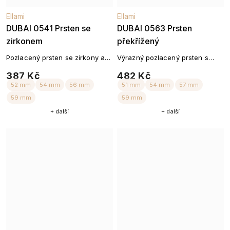
52 mm
56 mm
Ellami
Ellami
DUBAI 0541 Prsten se
DUBAI 0563 Prsten
zirkonem
překřížený
Pozlacený prsten se zirkony a
Výrazný pozlacený prsten s
geometrickým designem
proplétaným designem
387 Kč
482 Kč
+ další
+ další