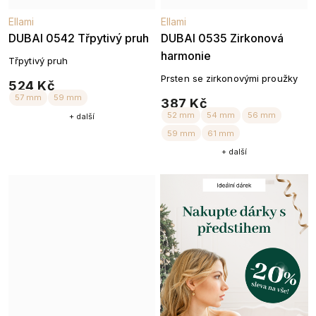
Ellami
Ellami
DUBAI 0542 Třpytivý pruh
DUBAI 0535 Zirkonová
harmonie
Třpytivý pruh
52 mm
54 mm
56 mm
51 mm
54 mm
5
Prsten se zirkonovými proužky
524 Kč
59 mm
59 mm
387 Kč
+ další
+ další