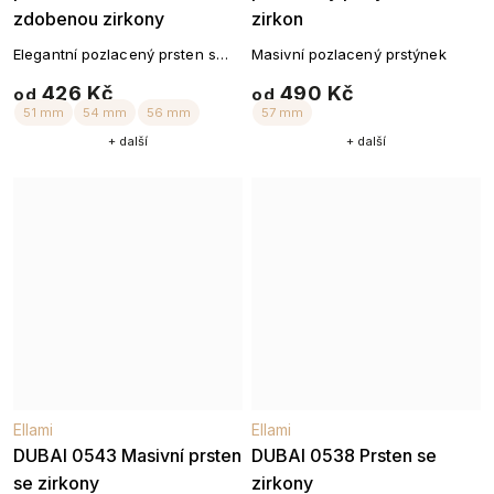
zdobenou zirkony
zirkon
52 mm
57 mm
Elegantní pozlacený prsten s
Masivní pozlacený prstýnek
hvězdou plnou zirkonového
426 Kč
490 Kč
od
od
třpytu.
+ další
+ další
Ellami
Ellami
DUBAI 0543 Masivní prsten
DUBAI 0538 Prsten se
se zirkony
zirkony