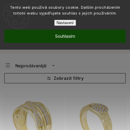
Tento web používá soubory cookie. Dalším procházením
tohoto webu vyjadřujete souhlas s jejich používáním.
Nastavení
Souhlasím
Kolekce
Kolekce DUBAI
Prsteny DUBAI
/
/
Prsteny DUBAI
Nejprodávanější
Nejlevnější
Nejdražší
Abecedně