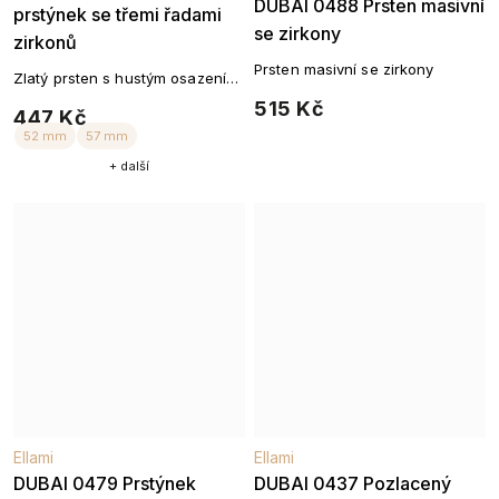
DUBAI 0488 Prsten masivní
prstýnek se třemi řadami
se zirkony
zirkonů
Prsten masivní se zirkony
Zlatý prsten s hustým osazením
zirkonů – pozlaceno 14k zlatem
515 Kč
447 Kč
+ další
51 mm
56 mm
51 mm
53 mm
5
Ellami
Ellami
DUBAI 0479 Prstýnek
DUBAI 0437 Pozlacený