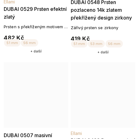
Ellami
DUBAI 0548 Prsten
DUBAI 0529 Prsten efektní
pozlaceno 14k zlatem
zlatý
překřížený design zirkony
Prsten s překříženým motivem a
Zářivý prsten se zirkony
třpytivými zirkony
482 Kč
419 Kč
+ další
+ další
51 mm
54 mm
56 mm
59 mm
Ellami
Ellami
DUBAI 0507 masivní