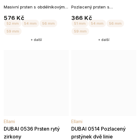
Masivní prsten s obdélníkovými
Pozlacený prsten s
zirkony – pozlacený
obdélníkovými zirkony
576 Kč
366 Kč
52 mm
56 mm
52 mm
54 mm
+ další
+ další
59 mm
Ellami
Ellami
DUBAI 0536 Prsten rytý
DUBAI 0514 Pozlacený
zirkony
prstýnek dvě linie