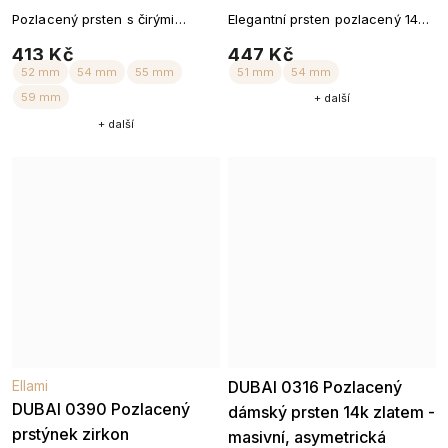
Pozlacený prsten s čirými
Elegantní prsten pozlacený 14k
zirkony
zlatem s kamínky
413 Kč
447 Kč
+ další
+ další
52 mm
54 mm
56 mm
51 mm
54 mm
5
59 mm
59 mm
Ellami
DUBAI 0316 Pozlacený
Ellami
DUBAI 0390 Pozlacený
dámský prsten 14k zlatem -
prstýnek zirkon
masivní, asymetrická