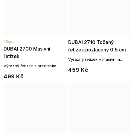
Ellami
DUBAI 2710 Točený
DUBAI 2700 Masivní
řetízek pozlacený 0,5 cm
řetízek
Výrazný řetízek v masivním
pleteném designu
Výrazný řetízek s precizním
459 Kč
pleteným vzorem
499 Kč