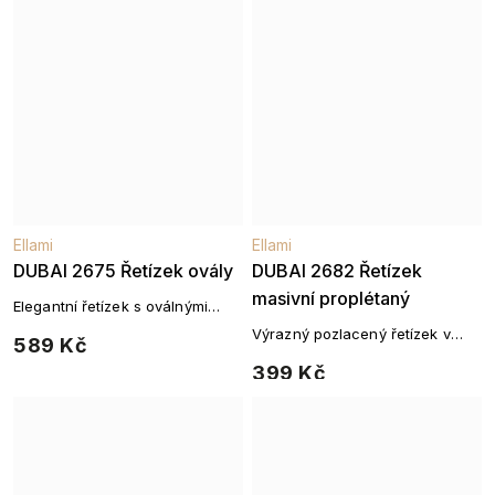
Ellami
Ellami
DUBAI 2675 Řetízek ovály
DUBAI 2682 Řetízek
masivní proplétaný
Elegantní řetízek s oválnými
články se zirkony pozlacený 14K
Výrazný pozlacený řetízek v
589 Kč
zlatem
moderním designu
399 Kč