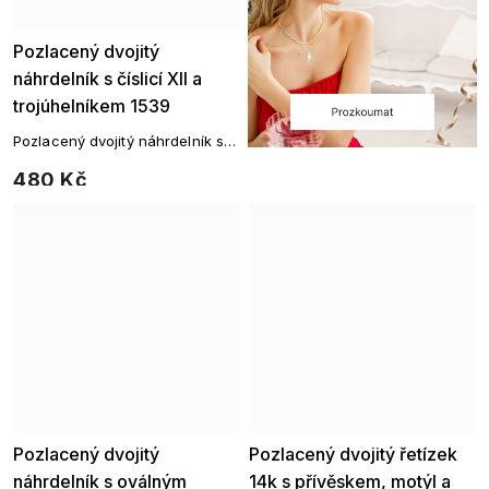
Pozlacený dvojitý
náhrdelník s číslicí XII a
trojúhelníkem 1539
Pozlacený dvojitý náhrdelník s
číslicí XII a trojúhelníkem
480 Kč
Pozlacený dvojitý
Pozlacený dvojitý řetízek
náhrdelník s oválným
14k s přívěskem, motýl a