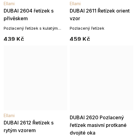
Ellami
Ellami
DUBAI 2604 řetízek s
DUBAI 2611 Řetízek orient
přívěskem
vzor
Pozlacený řetízek s kulatým
Pozlacený řetízek
přívěskem a zirkony
439 Kč
459 Kč
Ellami
Ellami
DUBAI 2620 Pozlacený
DUBAI 2612 Řetízek s
řetízek masivní protkané
rytým vzorem
dvojité oka