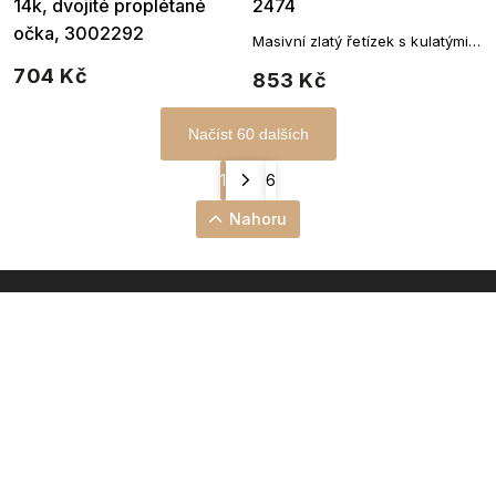
14k, dvojité proplétané
2474
očka, 3002292
Masivní zlatý řetízek s kulatými
články
704 Kč
853 Kč
Načíst 60 dalších
1
6
Nahoru
INSTAGRAM