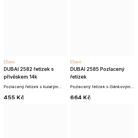
Ellami
Ellami
DUBAI 2582 řetízek s
DUBAI 2585 Pozlacený
přívěskem 14k
řetízek
Pozlacený řetízek s kulatým
Pozlacený řetízek s článkovým
přívěskem se zirkony
designem
455 Kč
664 Kč