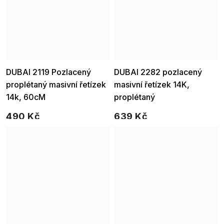
Ellami
Ellami
DUBAI 2119 Pozlacený
DUBAI 2282 pozlacený
proplétaný masivní řetízek
masivní řetízek 14K,
14k, 60cM
proplétaný
490 Kč
639 Kč