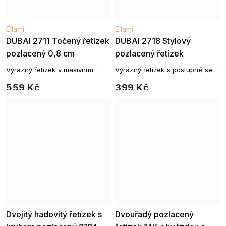
Ellami
Ellami
DUBAI 2711 Točený řetízek
DUBAI 2718 Stylový
pozlacený 0,8 cm
pozlacený řetízek
Výrazný řetízek v masivním
Výrazný řetízek s postupně se
pleteném designu
rozšiřujícím designem
559 Kč
399 Kč
Dvojitý hadovitý řetízek s
Dvouřadý pozlacený