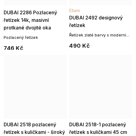
Ellami
Ellami
DUBAI 2286 Pozlacený
DUBAI 2492 designový
řetízek 14k, masivní
řetízek
protkané dvojité oka
Řetízek zlaté barvy s moderními
Pozlacený řetízek
články – kolekce Dubai
490 Kč
746 Kč
DUBAI 2518 pozlacený
DUBAI 2518-1 pozlacený
řetízek s kuličkami - široký
řetízek s kuličkami 45 cm