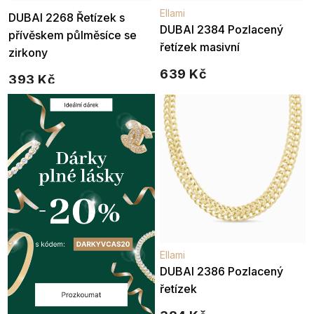
Ellami
Ellami
DUBAI 2268 Řetízek s
DUBAI 2384 Pozlacený
přívěskem půlměsíce se
řetízek masivní
zirkony
639 Kč
393 Kč
Ellami
DUBAI 2386 Pozlacený
řetízek