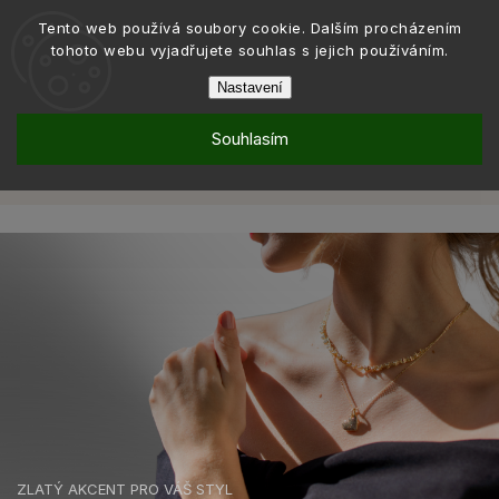
Tento web používá soubory cookie. Dalším procházením
tohoto webu vyjadřujete souhlas s jejich používáním.
Nastavení
Souhlasím
Šperky
Řetízky
Řetízky pozlacené
/
/
Řetízky pozlacené
ZLATÝ AKCENT PRO VÁŠ STYL