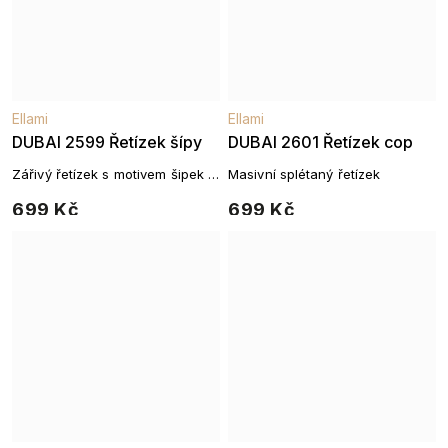
Ellami
Ellami
DUBAI 2599 Řetízek šípy
DUBAI 2601 Řetízek cop
Zářivý řetízek s motivem šipek a
Masivní splétaný řetízek
zirkony
699 Kč
699 Kč