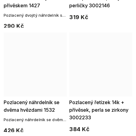
přívěskem 1427
perličky 3002146
Pozlacený dvojitý náhrdelník s
319 Kč
oválným přívěskem
290 Kč
Pozlacený náhrdelník se
Pozlacený řetízek 14k +
dvěma hvězdami 1532
přívěsek, perla se zirkony
3002233
Pozlacený náhrdelník se dvěma
hvězdami
384 Kč
426 Kč