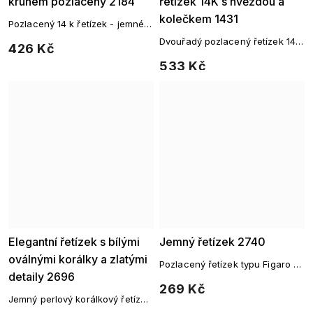
kruhem pozlacený 2184
řetízek 14K s hvězdou a
kolečkem 1431
Pozlacený 14 k řetízek - jemné
dvojité lanko z chirurgické
Dvouřadý pozlacený řetízek 14K
426 Kč
oceli s jemným přívěskem ve
s hvězdou a kolečkem
tvaru kruhu, který se ve spodní
533 Kč
části rozšiřuj
Elegantní řetízek s bílými
Jemný řetízek 2740
oválnými korálky a zlatými
Pozlacený řetízek typu Figaro z
detaily 2696
rhodiovaného kovu
269 Kč
Jemný perlový korálkový řetízek
se zlatými detaily