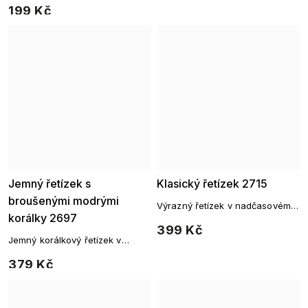
199 Kč
Jemný řetízek s
Klasický řetízek 2715
broušenými modrými
Výrazný řetízek v nadčasovém
korálky 2697
článkovém designu
399 Kč
Jemný korálkový řetízek v
tyrkysovém tónu
379 Kč