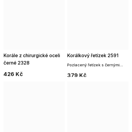
Korále z chirurgické oceli
Korálkový řetízek 2591
černé 2328
Pozlacený řetízek s černými
korálky a visacím prvkem
426 Kč
379 Kč