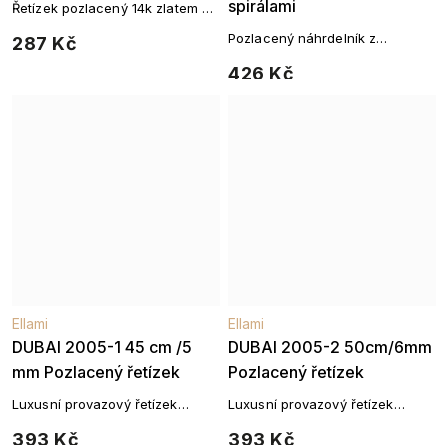
spirálami
Řetízek pozlacený 14k zlatem –
jemný a stylový doplněk
Pozlacený náhrdelník z
287 Kč
chirurgické oceli se spirálovými
426 Kč
články
Ellami
Ellami
DUBAI 2005-1 45 cm /5
DUBAI 2005-2 50cm/6mm
mm Pozlacený řetízek
Pozlacený řetízek
Luxusní provazový řetízek
Luxusní provazový řetízek
pozlacený 14K zlatem – 45 cm
pozlacený 14K zlatem – 50 cm
393 Kč
393 Kč