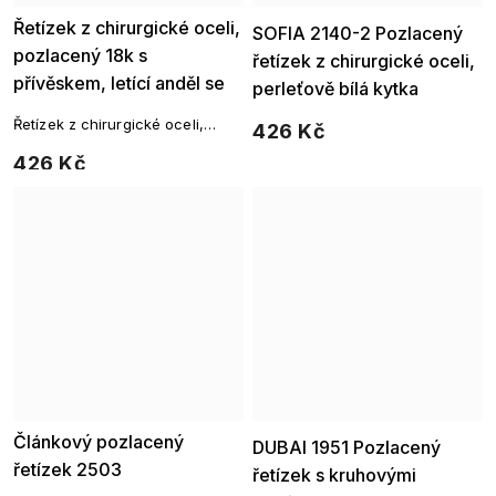
Řetízek z chirurgické oceli,
Ellami
SOFIA 2140-2 Pozlacený
pozlacený 18k s
řetízek z chirurgické oceli,
přívěskem, letící anděl se
perleťově bílá kytka
srdcem 3001681
Řetízek z chirurgické oceli,
426 Kč
pozlacený 18k s přívěskem,
426 Kč
letící anděl se srdcem a zirkony.
Článkový pozlacený
Ellami
DUBAI 1951 Pozlacený
řetízek 2503
řetízek s kruhovými