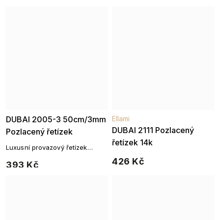
DUBAI 2005-3 50cm/3mm
Ellami
DUBAI 2111 Pozlacený
Pozlacený řetízek
řetízek 14k
Luxusní provazový řetízek
pozlacený 14K zlatem – 50 cm
426 Kč
393 Kč