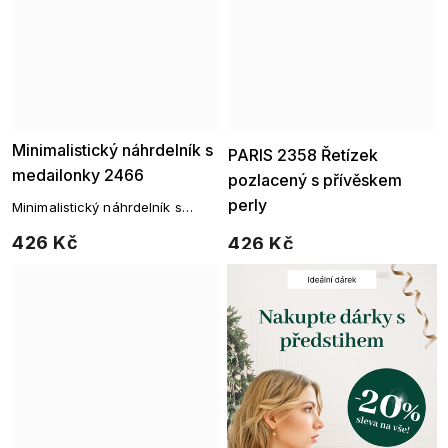
Minimalistický náhrdelník s
Ellami
PARIS 2358 Řetízek
medailonky 2466
pozlacený s přívěskem
perly
Minimalistický náhrdelník s
medailonky
426 Kč
426 Kč