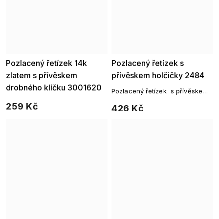
Pozlacený řetízek 14k
Pozlacený řetízek s
zlatem s přívěskem
přívěskem holčičky 2484
drobného klíčku 3001620
Pozlacený řetízek s přívěskem
holčičky a zirkonem – roztomilý
259 Kč
426 Kč
šperk plný lásky