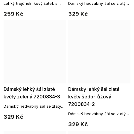
Lehký trojúhelníkový šátek s
Dámský hedvábný šál se zlatým
puntíkovaným vzorem
květinovým potiskem
259 Kč
329 Kč
Dámský lehký šál zlaté
Dámský lehký šál zlaté
květy zelený 7200834-3
květy šedo-růžový
7200834-2
Dámský hedvábný šál se zlatým
květinovým potiskem
Dámský hedvábný šál se zlatým
329 Kč
květinovým potiskem
329 Kč