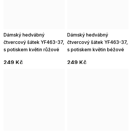
Dámský hedvábný
Dámský hedvábný
čtvercový šátek YF463-37,
čtvercový šátek YF463-37,
s potiskem květin růžové
s potiskem květin béžové
barvy 7200721-7
barvy 7200721-5
249 Kč
249 Kč