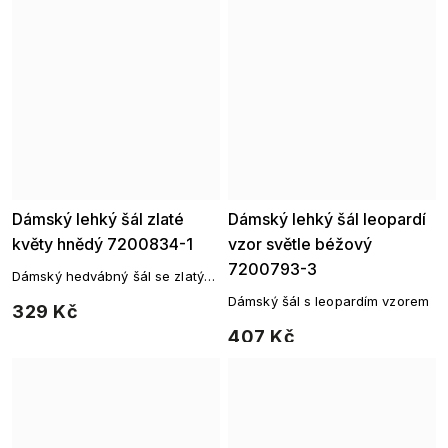
Dámský lehký šál zlaté
Dámský lehký šál leopardí
květy hnědý 7200834-1
vzor světle béžový
7200793-3
Dámský hedvábný šál se zlatým
květinovým potiskem
Dámský šál s leopardím vzorem
329 Kč
407 Kč