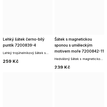
Lehký šátek černo-bílý
Šátek s magnetickou
puntík 7200839-4
sponou s uměleckým
motivem moře 7200842-11
Lehký trojúhelníkový šátek s
puntíkovaným vzorem
Hedvábný šátek s magnetickou
259 Kč
sponou – jemná elegance v
239 Kč
modrých tónech