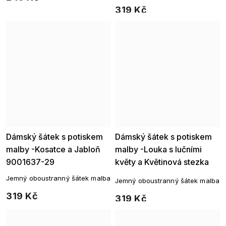
motivem a zlatými detaily
319 Kč
Dámský šátek s potiskem
Dámský šátek s potiskem
malby -Kosatce a Jabloň
malby -Louka s lučními
9001637-29
květy a Květinová stezka
9001637-28
Jemný oboustranný šátek malba
Jemný oboustranný šátek malba
319 Kč
319 Kč