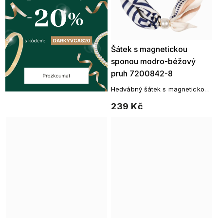
Šátek s magnetickou
sponou modro-béžový
pruh 7200842-8
Hedvábný šátek s magnetickou
sponou – nadčasová geometrie
239 Kč
v jemných tónech