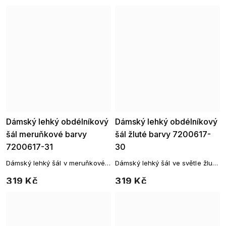
způsobů. Fantazii se meze
nekladou.
Dámský lehký obdélníkový
Dámský lehký obdélníkový
šál meruňkové barvy
šál žluté barvy 7200617-
7200617-31
30
Dámský lehký šál v meruňkové
Dámský lehký šál ve světle žluté
barvě
barvě
319 Kč
319 Kč