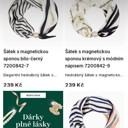
Šátek s magnetickou
Šátek s magnetickou
sponou bílo-černý
sponou krémový s módním
7200842-7
nápisem 7200842-9
Elegantní hedvábný šátek s
Hedvábný šátek s magnetickou
magnetickou sponou – jemná
sponou – elegantní podpis stylu
239 Kč
239 Kč
proužková harmonie