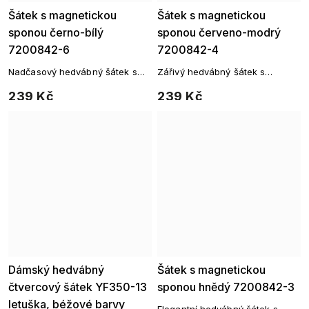
Šátek s magnetickou
Šátek s magnetickou
sponou černo-bílý
sponou červeno-modrý
7200842-6
7200842-4
Nadčasový hedvábný šátek s
Zářivý hedvábný šátek s
magnetickou sponou – elegantní
magnetickou sponou – výrazný
239 Kč
239 Kč
proužky
paisley mix
Dámský hedvábný
Šátek s magnetickou
čtvercový šátek YF350-13
sponou hnědý 7200842-3
letuška, béžové barvy