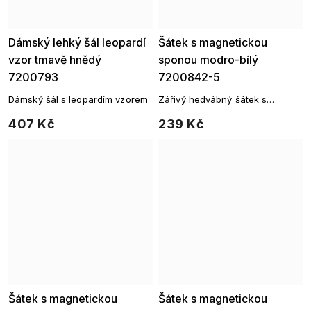
Dámský lehký šál leopardí
Šátek s magnetickou
vzor tmavě hnědý
sponou modro-bílý
7200793
7200842-5
Dámský šál s leopardím vzorem
Zářivý hedvábný šátek s
magnetickou sponou – modrý
407 Kč
239 Kč
paisley elegance
Šátek s magnetickou
Šátek s magnetickou