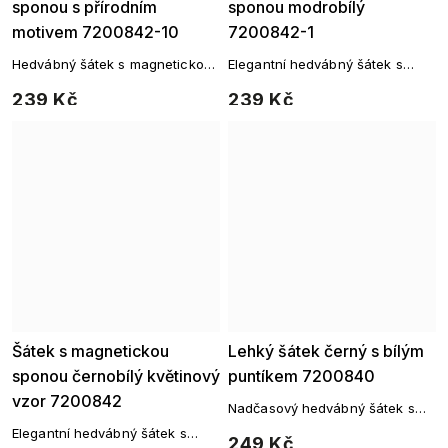
sponou s přírodním
sponou modrobílý
motivem 7200842-10
7200842-1
Hedvábný šátek s magnetickou
Elegantní hedvábný šátek s
sponou – exotická harmonie
magnetickou sponou –
239 Kč
239 Kč
detailů
modrobílý vzor
Šátek s magnetickou
Lehký šátek černý s bílým
sponou černobílý květinový
puntíkem 7200840
vzor 7200842
Nadčasový hedvábný šátek s
jemným puntíkem
Elegantní hedvábný šátek s
249 Kč