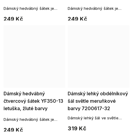
7200622-13
7200622-12
Dámský hedvábný šátek je
Dámský hedvábný šátek je
čtvercového tvaru a můžete si
čtvercového tvaru a můžete si
249 Kč
249 Kč
ho uvázat kolem krku na mnoho
ho uvázat kolem krku na mnoho
způsobů. Fantazii se meze
způsobů. Fantazii se meze
nekladou.
nekladou.
Dámský hedvábný
Dámský lehký obdélníkový
čtvercový šátek YF350-13
šál světle meruňkové
letuška, žluté barvy
barvy 7200617-32
7200622-6
Dámský lehký šál ve světle
Dámský hedvábný šátek je
meruňkové barvě
čtvercového tvaru a můžete si
319 Kč
249 Kč
ho uvázat kolem krku na mnoho