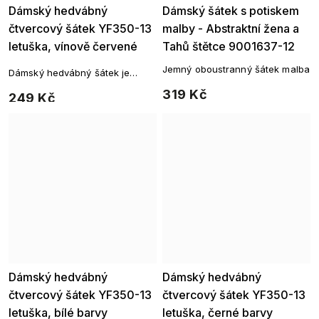
Dámský hedvábný
Dámský šátek s potiskem
čtvercový šátek YF350-13
malby - Abstraktní žena a
letuška, vínově červené
Tahů štětce 9001637-12
barvy 7200622-15
Jemný oboustranný šátek malba
Dámský hedvábný šátek je
čtvercového tvaru a můžete si
319 Kč
249 Kč
ho uvázat kolem krku na mnoho
způsobů. Fantazii se meze
nekladou.
Dámský hedvábný
Dámský hedvábný
čtvercový šátek YF350-13
čtvercový šátek YF350-13
letuška, bílé barvy
letuška, černé barvy