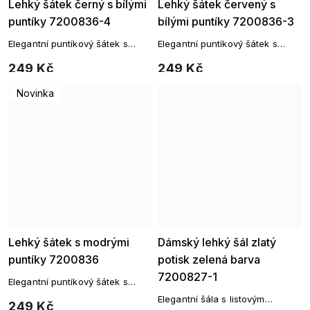
Lehký šátek černý s bílými
Lehký šátek červený s
puntíky 7200836-4
bílými puntíky 7200836-3
Elegantní puntíkový šátek s
Elegantní puntíkový šátek s
nadčasovým šarmem
nadčasovým šarmem
249 Kč
249 Kč
Novinka
Lehký šátek s modrými
Dámský lehký šál zlatý
puntíky 7200836
potisk zelená barva
7200827-1
Elegantní puntíkový šátek s
nadčasovým šarmem
Elegantní šála s listovým
249 Kč