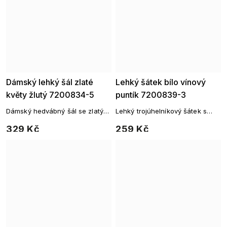
Dámský lehký šál zlaté
Lehký šátek bílo vínový
květy žlutý 7200834-5
puntík 7200839-3
Dámský hedvábný šál se zlatým
Lehký trojúhelníkový šátek s
květinovým potiskem
puntíkovaným vzorem
329 Kč
259 Kč