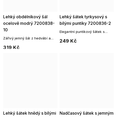
Lehký obdélníkový šál
Lehký šátek tyrkysový s
ocelově modrý 7200838-
bílými puntíky 7200836-2
10
Elegantní puntíkový šátek s
nadčasovým šarmem
Zářivý jemný šál z hedvábí a
249 Kč
viskózy
319 Kč
Lehký šátek hnědý s bílými
Nadčasový šátek s jemným