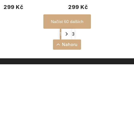
vzorem
vzorem
299 Kč
299 Kč
Načíst 60 dalších
1
3
Nahoru
INSTAGRAM