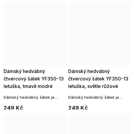
Dámský hedvábný
Dámský hedvábný
čtvercový šátek YF350-13
čtvercový šátek YF350-13
letuška, tmavě modré
letuška, světle růžové
barvy 7200622-10
barvy 7200622-7
Dámský hedvábný šátek je
Dámský hedvábný šátek je
čtvercového tvaru a můžete si
čtvercového tvaru a můžete si
249 Kč
249 Kč
ho uvázat kolem krku na mnoho
ho uvázat kolem krku na mnoho
způsobů. Fantazii se meze
způsobů. Fantazii se meze
nekladou.
nekladou.