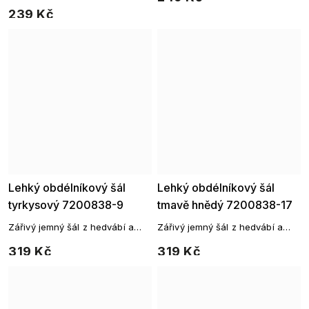
magnetickou sponou
239 Kč
Lehký obdélníkový šál
Lehký obdélníkový šál
tyrkysový 7200838-9
tmavě hnědý 7200838-17
Zářivý jemný šál z hedvábí a
Zářivý jemný šál z hedvábí a
viskózy
viskózy
319 Kč
319 Kč