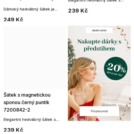
Elegantní hedvábný šátek s
7200622-8
magnetickou sponou –
Dámský hedvábný šátek je
239 Kč
geometrický vzor
čtvercového tvaru a můžete si
249 Kč
ho uvázat kolem krku na mnoho
způsobů. Fantazii se meze
nekladou.
Šátek s magnetickou
sponou černý puntík
7200842-2
Elegantní hedvábný šátek s
magnetickou sponou –
239 Kč
puntíkový design