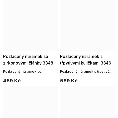
Pozlacený náramek se
Pozlacený náramek s
zirkonovými články 3348
třpytivými kuličkami 3346
Pozlacený náramek se
Pozlacený náramek s třpytivými
zirkonovými články
kuličkami – luxusní lesk v
459 Kč
589 Kč
každém detailu