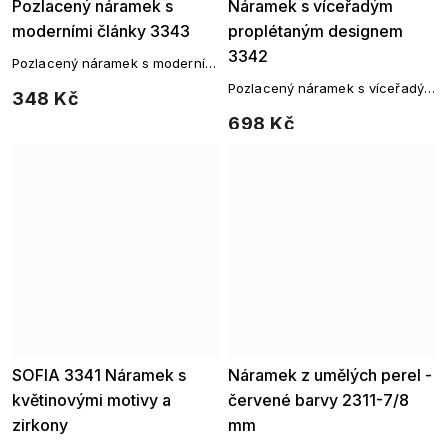
Pozlacený náramek s
Náramek s víceřadým
moderními články 3343
proplétaným designem
3342
Pozlacený náramek s moderními
články
Pozlacený náramek s víceřadým
348 Kč
proplétaným designem
698 Kč
SOFIA 3341 Náramek s
Náramek z umělých perel -
květinovými motivy a
červené barvy 2311-7/8
zirkony
mm