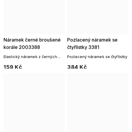
Náramek černé broušené
Pozlacený náramek se
korále 2003388
čtyřlístky 3381
Elastický náramek z černých
Pozlacený náramek se čtyřlístky
broušených korálků
159 Kč
384 Kč