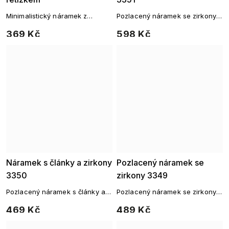
Minimalistický náramek z
Pozlacený náramek se zirkony z
chirurgické oceli s točeným
chirurgické oceli – nadčasový
369 Kč
598 Kč
řetízkem
třpyt
Náramek s články a zirkony
Pozlacený náramek se
3350
zirkony 3349
Pozlacený náramek s články a
Pozlacený náramek se zirkony –
zirkony
zářivá elegance na každý den
469 Kč
489 Kč