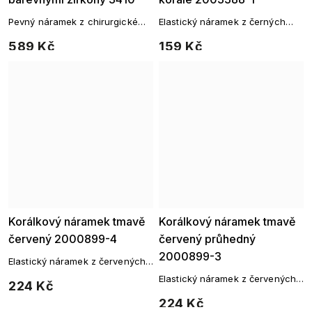
Pevný náramek z chirurgické
Elastický náramek z černých
oceli s barevnými zirkony
broušených korálků
589 Kč
159 Kč
Korálkový náramek tmavě
Korálkový náramek tmavě
červený 2000899-4
červený průhedný
2000899-3
Elastický náramek z červených
broušených korálků
Elastický náramek z červených
224 Kč
broušených korálků
224 Kč