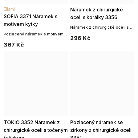
Ellami
Náramek z chirurgické
SOFIA 3371 Náramek s
oceli s korálky 3356
motivem kytky
Náramek z chirurgické oceli s
růžovými a bílými korálky
Pozlacený náramek s motivem
296 Kč
čtyřlístku
367 Kč
TOKIO 3352 Náramek z
Pozlacený náramek se
chirurgické oceli s točeným
zirkony z chirurgické oceli
řetízkem
3351