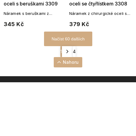
oceli s beruškami 3309
oceli se čtyřlístkem 3308
Náramek s beruškami z
Náramek z chirurgické oceli se
chirurgické oceli
čtyřlístky
345 Kč
379 Kč
Načíst 60 dalších
1
4
Nahoru
INSTAGRAM