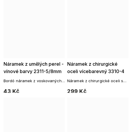
Náramek z umělých perel -
Náramek z chirurgické
vínové barvy 2311-5/8mm
oceli vícebarevný 3310-4
Bordó náramek z voskovaných
Náramek z chirurgické oceli s
perel 8 mm
barevnými korálky
43 Kč
299 Kč