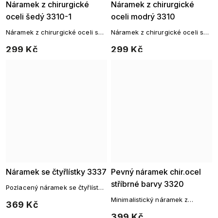
Náramek z chirurgické
Náramek z chirurgické
oceli šedý 3310-1
oceli modrý 3310
Náramek z chirurgické oceli s
Náramek z chirurgické oceli s
barevnými korálky
barevnými korálky
299 Kč
299 Kč
Náramek se čtyřlístky 3337
Pevný náramek chir.ocel
stříbrné barvy 3320
Pozlacený náramek se čtyřlístky
pro štěstí
Minimalistický náramek z
369 Kč
chirurgické oceli
399 Kč