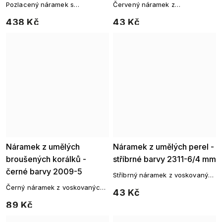
Pozlacený náramek s
Červený náramek z
květinovými motivy a zirkony
voskovaných perel 8 mm
438 Kč
43 Kč
Náramek z umělých
Náramek z umělých perel -
broušených korálků -
stříbrné barvy 2311-6/4 mm
černé barvy 2009-5
Stříbrný náramek z voskovaných
perel na elastickém lanku
Černý náramek z voskovaných
43 Kč
perel 4 mm
89 Kč