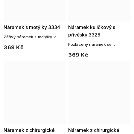
Náramek s motýlky 3334
Náramek kuličkový s
přívěsky 3329
Zářivý náramek s motýlky v
červeném provedení
Pozlacený náramek se
369 Kč
srdíčkovým zámečkem a klíčkem
369 Kč
Náramek z chirurgické
Náramek z chirurgické