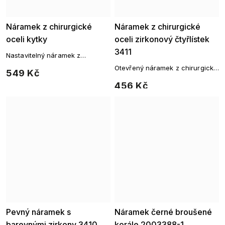
Náramek z chirurgické
Náramek z chirurgické
oceli kytky
oceli zirkonový čtyřlístek
3411
Nastavitelný náramek z
chirurgické oceli s květy
Otevřený náramek z chirurgické
549 Kč
oceli se čtyřlístkem a zirkony
456 Kč
Pevný náramek s
Náramek černé broušené
barevnými zirkony 3410
korále 2003388-1