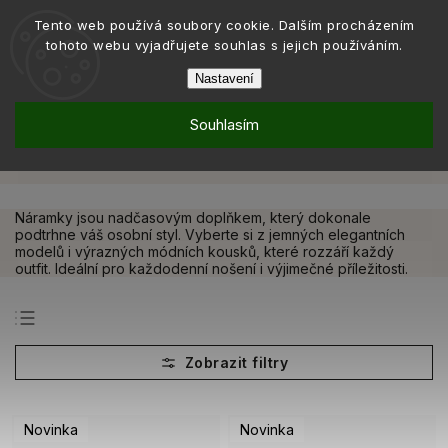
Tento web používá soubory cookie. Dalším procházením
tohoto webu vyjadřujete souhlas s jejich používáním.
Nastavení
Souhlasím
Letní menu
Náramky
/
Náramky
Náramky jsou nadčasovým doplňkem, který dokonale
podtrhne váš osobní styl. Vyberte si z jemných elegantních
modelů i výrazných módních kousků, které rozzáří každý
outfit. Ideální pro každodenní nošení i výjimečné příležitosti.
Nejprodávanější
Nejlevnější
Nejdražší
Novinka
Novinka
Abecedně