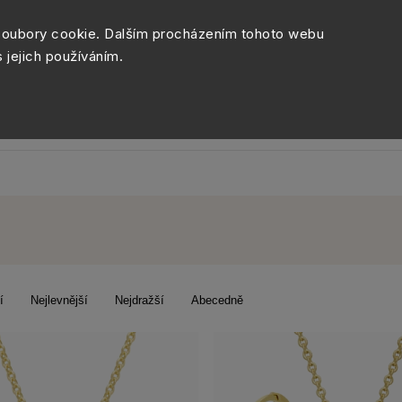
Péče o šperky
Balení šperk
soubory cookie. Dalším procházením tohoto webu
s jejich používáním.
Sety šperků
Kolekce
Móda
Novinky
í
Nejlevnější
Nejdražší
Abecedně