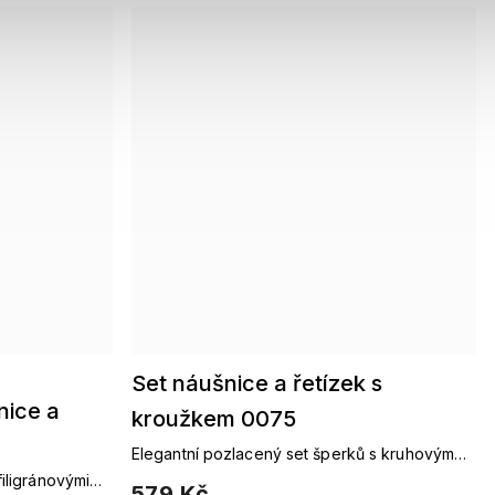
Set náušnice a řetízek s
nice a
kroužkem 0075
Elegantní pozlacený set šperků s kruhovým
motivem a zirkony
iligránovými
579 Kč