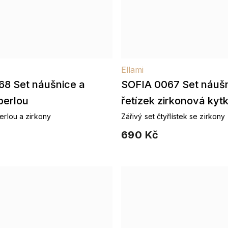
Ellami
68 Set náušnice a
SOFIA 0067 Set náušn
 perlou
řetízek zirkonová kyt
perlou a zirkony
Zářivý set čtyřlístek se zirkony
690 Kč