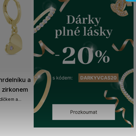
rdelníku a
a zirkonem
rdíčkem a