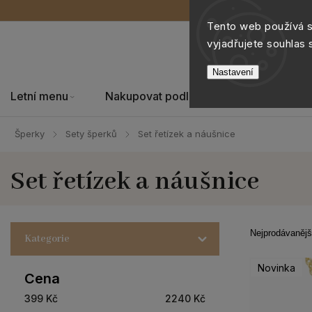
Tento web používá 
vyjadřujete souhlas 
Nastavení
Letní menu
Nakupovat podle
Šperky
Šperky
Sety šperků
Set řetízek a náušnice
/
/
Set řetízek a náušnice
Nejprodávanějš
Kategorie
Novinka
Cena
399
Kč
2240
Kč