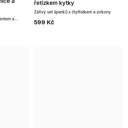
ice a
řetízkem kytky
Zářivý set šperků s čtyřlístkem a zirkony
entem a
599 Kč