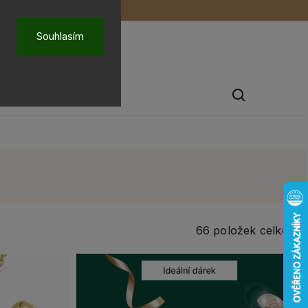
ů
O nás
Souhlasím
Pánské šperky
66
položek celkem