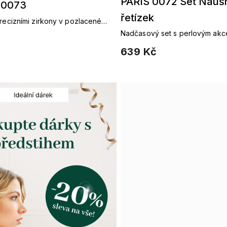
PARIS 0072 Set Náušn
 0073
řetízek
precizními zirkony v pozlaceném
Nadčasový set s perlovým akc
zářivými zirkony
639 Kč