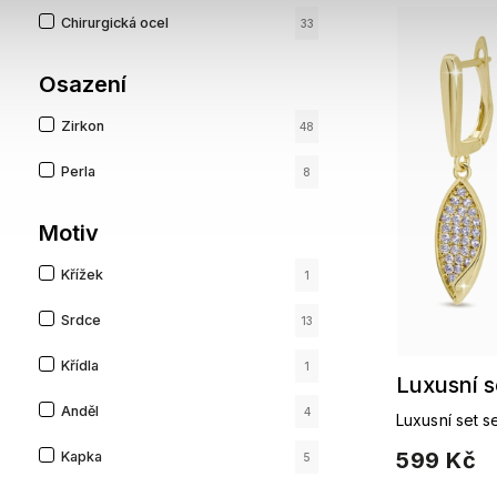
Chirurgická ocel
33
Osazení
Zirkon
48
Perla
8
Motiv
Křížek
1
Srdce
13
Křídla
1
Luxusní s
Anděl
4
Luxusní set s
599 Kč
Kapka
5