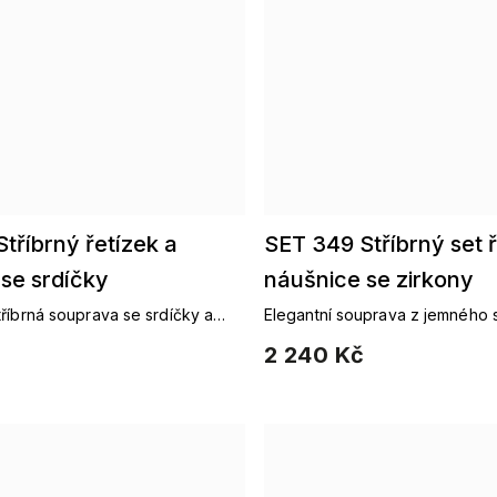
tříbrný řetízek a
SET 349 Stříbrný set ř
se srdíčky
náušnice se zirkony
říbrná souprava se srdíčky a
Elegantní souprava z jemného s
rkony Ag 925/1000.
srdíčkem a minimalistickými kr
2 240 Kč
925/1000.