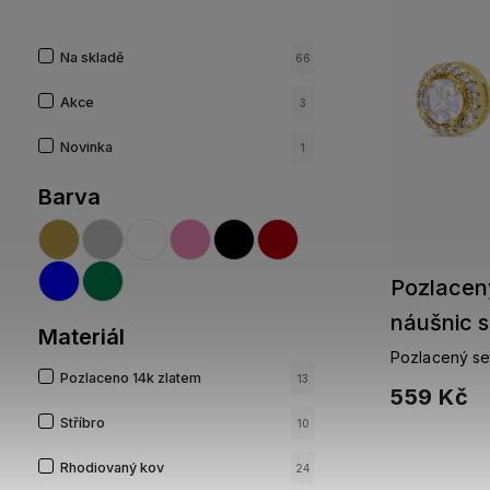
Na skladě
66
Akce
3
Novinka
1
Barva
Pozlacený
náušnic s
Materiál
Pozlacený set
Pozlaceno 14k zlatem
zirkony
13
559 Kč
Stříbro
10
Rhodiovaný kov
24