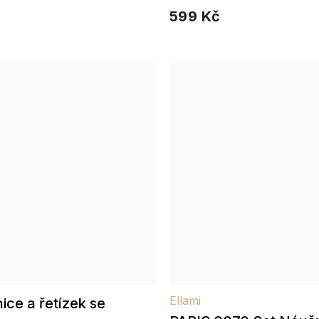
kapkami a zirkony
599 Kč
Ellami
ice a řetízek se