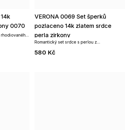
 14k
VERONA 0069 Set šperků
kony 0070
pozlaceno 14k zlatem srdce
perla zirkony
z rhodiovaného
Romantický set srdce s perlou z
rhodiovaného kovu
580 Kč