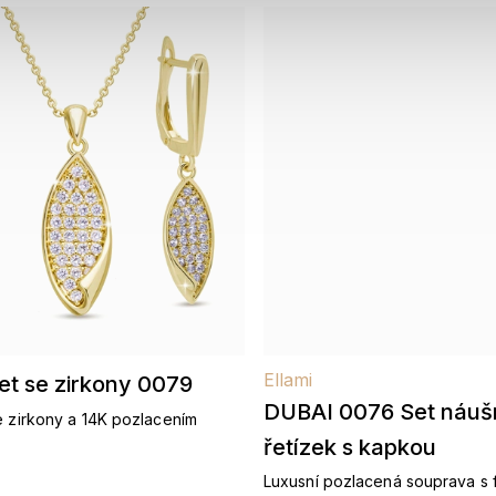
Ellami
et se zirkony 0079
DUBAI 0076 Set náuš
e zirkony a 14K pozlacením
řetízek s kapkou
Luxusní pozlacená souprava s f