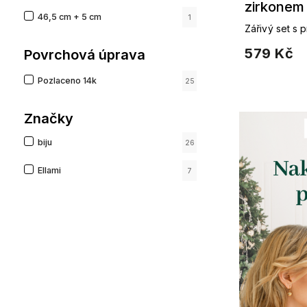
zirkonem
46,5 cm + 5 cm
1
Zářivý set s 
provedení
579 Kč
Povrchová úprava
Pozlaceno 14k
25
Značky
biju
26
Ellami
7