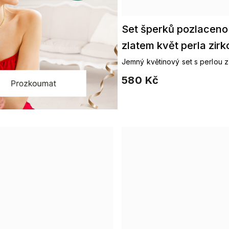
Set šperků pozlaceno
zlatem květ perla zir
Jemný květinový set s perlou 
kovu
580 Kč