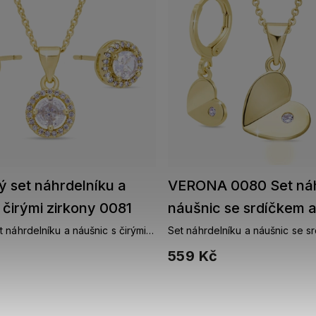
 set náhrdelníku a
VERONA 0080 Set náh
 čirými zirkony 0081
náušnic se srdíčkem 
 náhrdelníku a náušnic s čirými
Set náhrdelníku a náušnic se s
zirkonem
559 Kč