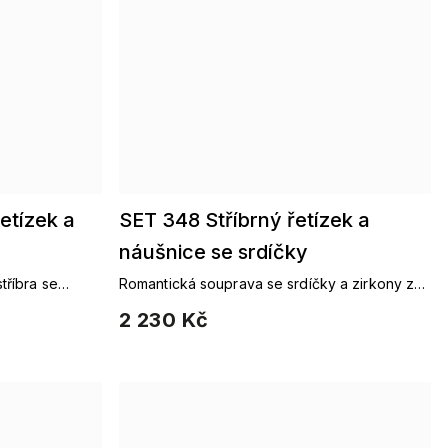
etízek a
SET 348 Stříbrný řetízek a
náušnice se srdíčky
tříbra se
Romantická souprava se srdíčky a zirkony ze
oužky Ag
stříbra Ag 925/1000.
2 230 Kč