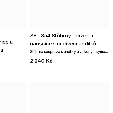
SET 354 Stříbrný řetízek a
ice a
náušnice s motivem andílků
ka
Stříbrná souprava s andílky a zirkony – symbol
něhy a ochrany Ag 925/1000.
2 240 Kč