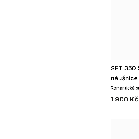
SET 350 S
náušnice 
Romantická st
třpytivými zi
1 900 Kč