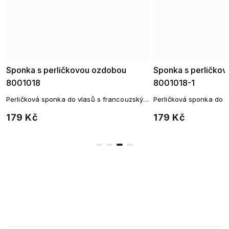
Sponka s perličkovou ozdobou
Sponka s perličko
8001018
8001018-1
Perličková sponka do vlasů s francouzským
Perličková sponka do 
zapínáním
zapínáním
179 Kč
179 Kč