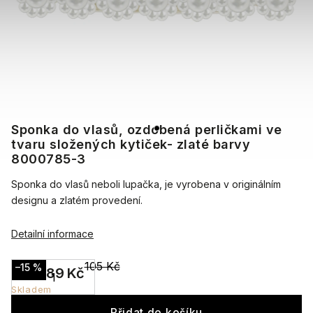
Sponka do vlasů, ozdobená perličkami ve
tvaru složených kytiček- zlaté barvy
8000785-3
Sponka do vlasů neboli lupačka, je vyrobena v originálním
designu a zlatém provedení.
Detailní informace
105 Kč
–15 %
89 Kč
Skladem
Přidat do košíku