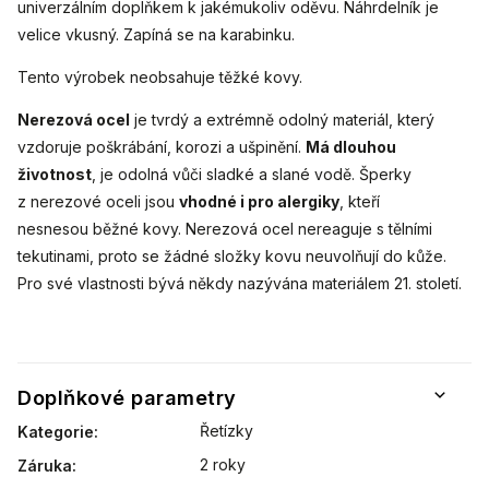
univerzálním doplňkem k jakémukoliv oděvu. Náhrdelník je
velice vkusný. Zapíná se na karabinku.
Tento výrobek neobsahuje těžké kovy.
Nerezová ocel
je tvrdý a extrémně odolný materiál, který
vzdoruje poškrábání, korozi a ušpinění.
Má dlouhou
životnost
, je odolná vůči sladké a slané vodě. Šperky
z nerezové oceli jsou
vhodné i pro alergiky
, kteří
nesnesou běžné kovy. Nerezová ocel nereaguje s tělními
tekutinami, proto se žádné složky kovu neuvolňují do kůže.
Pro své vlastnosti bývá někdy nazývána materiálem 21. století.
Doplňkové parametry
Řetízky
Kategorie
:
2 roky
Záruka
: