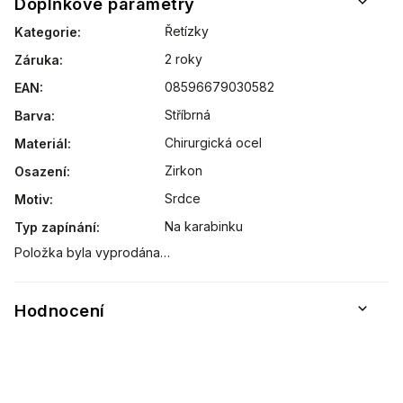
Doplňkové parametry
Řetízky
Kategorie
:
2 roky
Záruka
:
08596679030582
EAN
:
Stříbrná
Barva
:
Chirurgická ocel
Materiál
:
Zirkon
Osazení
:
Srdce
Motiv
:
Na karabinku
Typ zapínání
:
Položka byla vyprodána…
Hodnocení