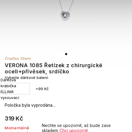
Značka:
Ellami
VERONA 1085 Řetízek z chirurgické
oceli+přívěsek, srdíčko
Vyberte dárkové balení:
Dárková
krabička
+99 Kč
ELLAMI
vysouvací
Položka byla vyprodána…
319 Kč
Nechte se upozornit, až bude zase
Momentálně
skladem
Chci upozornit