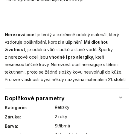
Nerezová ocel
je tvrdý a extrémně odolný materiál, který
vzdoruje poškrábání, korozi a ušpinění.
Má dlouhou
životnost
, je odolná vůči sladké a slané vodě. Šperky
z nerezové oceli jsou
vhodné i pro alergiky
, kteří
nesnesou běžné kovy. Nerezová ocel nereaguje s tělními
tekutinami, proto se žádné složky kovu neuvolňují do kůže.
Pro své vlastnosti bývá někdy nazývána materiálem 21. století.
Doplňkové parametry
Řetízky
Kategorie
:
2 roky
Záruka
:
Stříbrná
Barva
: