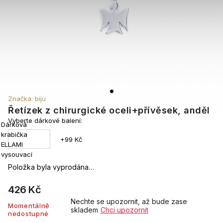
Značka:
biju
Řetízek z chirurgické oceli+přívěsek, anděl
Vyberte dárkové balení:
Dárková
krabička
+99 Kč
ELLAMI
vysouvací
Položka byla vyprodána…
426 Kč
Nechte se upozornit, až bude zase
Momentálně
skladem
Chci upozornit
nedostupné