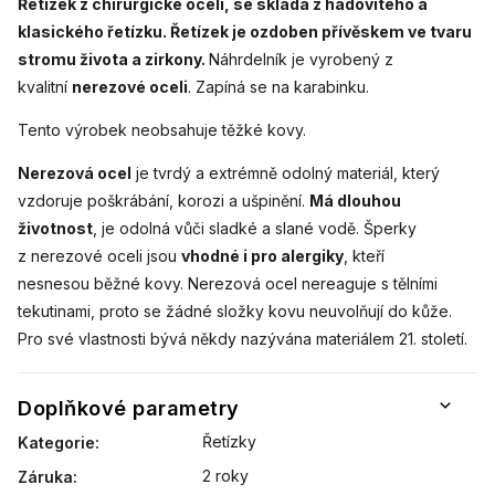
Řetízek z chirurgické oceli, se skládá z hadovitého a
klasického řetízku. Řetízek je ozdoben přívěskem ve tvaru
stromu života a zirkony.
Náhrdelník je vyrobený z
kvalitní
nerezové oceli
. Zapíná se na karabinku.
Tento výrobek neobsahuje těžké kovy.
Nerezová ocel
je tvrdý a extrémně odolný materiál, který
vzdoruje poškrábání, korozi a ušpinění.
Má dlouhou
životnost
, je odolná vůči sladké a slané vodě. Šperky
z nerezové oceli jsou
vhodné i pro alergiky
, kteří
nesnesou běžné kovy. Nerezová ocel nereaguje s tělními
tekutinami, proto se žádné složky kovu neuvolňují do kůže.
Pro své vlastnosti bývá někdy nazývána materiálem 21. století.
Doplňkové parametry
Řetízky
Kategorie
:
2 roky
Záruka
: