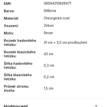
08594210828971
EAN
:
Stříbrná
Barva
:
Chirurgická ocel
Materiál
:
Zirkon
Osazení
:
Strom
Motiv
:
Rozměr hadovitého
41 cm + 3,5 cm prodloužení
řetízku
:
Rozměr klasického
43 cm
řetízku
:
Šířka hadovitého
0,3 cm
řetízku
:
Šířka klasického
0,2 cm
řetízku
:
Průměr stromu
1,5 cm
života
:
Hodnocení