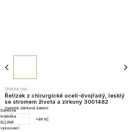
Značka:
biju
Řetízek z chirurgické oceli-dvojřadý, lesklý
se stromem života a zirkony 3001482
Vyberte dárkové balení:
Dárková
krabička
+99 Kč
ELLAMI
vysouvací