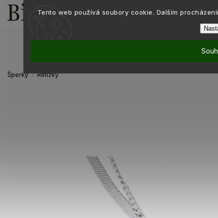
Tento web používá soubory cookie. Dalším procházením
Nast
Souh
Šperky
Řetízky
/