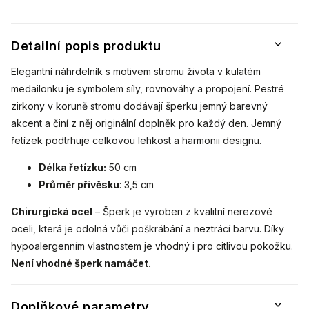
Detailní popis produktu
Elegantní náhrdelník s motivem stromu života v kulatém
medailonku je symbolem síly, rovnováhy a propojení. Pestré
zirkony v koruně stromu dodávají šperku jemný barevný
akcent a činí z něj originální doplněk pro každý den. Jemný
řetízek podtrhuje celkovou lehkost a harmonii designu.
Délka řetízku:
50 cm
Průměr přívěsku
: 3,5 cm
Chirurgická ocel
– Šperk je vyroben z kvalitní nerezové
oceli, která je odolná vůči poškrábání a neztrácí barvu. Díky
hypoalergenním vlastnostem je vhodný i pro citlivou pokožku.
Není vhodné šperk namáčet.
Doplňkové parametry