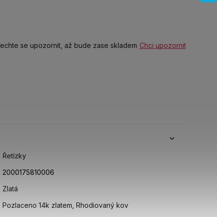
echte se upozornit, až bude zase skladem
Chci upozornit
Řetízky
2000175810006
Zlatá
Pozlaceno 14k zlatem
,
Rhodiovaný kov