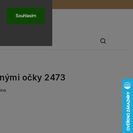
ů
O nás
Souhlasím
Pánské šperky
lnými očky 2473
rina