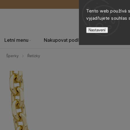
Tento web používá 
vyjadřujete souhlas 
Nastavení
Letní menu
Nakupovat podle
Šperky
Šperky
Řetízky
/