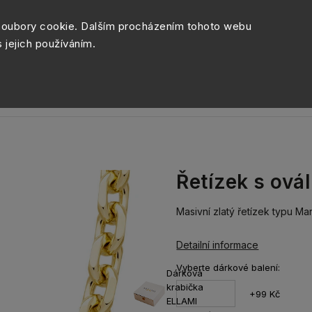
Péče o šperky
Balení šperk
soubory cookie. Dalším procházením tohoto webu
s jejich používáním.
Sety šperků
Kolekce
Móda
Novinky
Řetízek s ová
Masivní zlatý řetízek typu Ma
Detailní informace
Vyberte dárkové balení:
Dárková
krabička
+99 Kč
ELLAMI