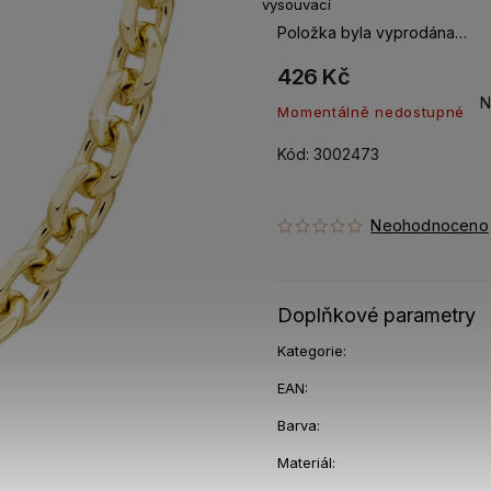
vysouvací
Položka byla vyprodána…
426 Kč
N
Momentálně nedostupné
Kód:
3002473
Neohodnoceno
Doplňkové parametry
Kategorie
:
EAN
:
Barva
:
Materiál
: