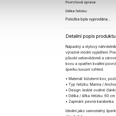
Povrchová úprava
:
Délka řetízku
:
Položka byla vyprodána…
Detailní popis produktu
Nápadný a stylový náhrdelník
výrazné módní vyjádření. Pr
působí sebevědomě a zárove
kovu a opatřen kvalitní pov
šperku luxusní vzhled.
• Materiál: bižuterní kov, po
• Typ řetízku: Marina / Ancho
• Design: lesklé oválné článk
• Délka / šířka řetízku: 60 cm
• Zapínání: pevná karabinka
Ideální jako samostatný šperk