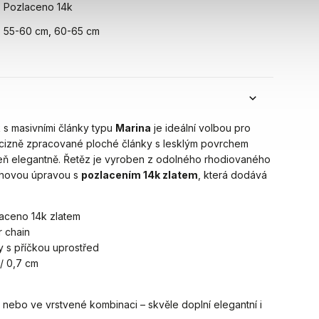
Pozlaceno 14k
55-60 cm
,
60-65 cm
 s masivními články typu
Marina
je ideální volbou pro
ecizně zpracované ploché články s lesklým povrchem
ň elegantně. Řetěz je vyroben z odolného rhodiovaného
rchovou úpravou s
pozlacením 14k zlatem
, která dodává
zlaceno 14k zlatem
r chain
y s příčkou uprostřed
 / 0,7 cm
 nebo ve vrstvené kombinaci – skvěle doplní elegantní i