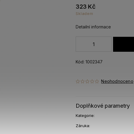
323 Kč
Skladem
Detailní informace
Kód:
1002347
Neohodnoceno
Doplňkové parametry
Kategorie
:
Záruka
: