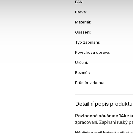
EAN
:
Barva
:
Materiál
:
Osazení
:
Typ zapínání
:
Povrchová úprava
:
Určení
:
Rozměr
:
Průměr zirkonu
:
Detailní popis produktu
Pozlacené náušnice 14k zko
zpracování. Zapínaní ruský pa
Náušnice mají krásný zářivý 