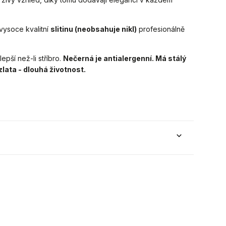
vysoce kvalitní
slitinu (neobsahuje nikl)
profesionálně
epší než-li stříbro.
Nečerná je antialergenní. Má stálý
zlata - dlouhá životnost.