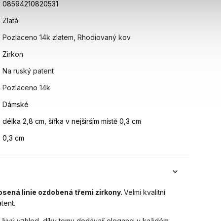
08594210820531
Zlatá
Pozlaceno 14k zlatem
,
Rhodiovaný kov
Zirkon
Na ruský patent
Pozlaceno 14k
Dámské
délka 2,8 cm, šířka v nejširším místě 0,3 cm
0,3 cm
sená linie ozdobená třemi zirkony.
Velmi kvalitní
tent.
a živý vzhled, díky tomu dodávají eleganci v každém