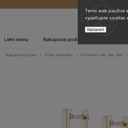
Tento web používá 
vyjadřujete souhlas 
Nastavení
Letní menu
Nakupovat podle
Šperky
Nakupovat podle
Podle materiálu
Pozlacení 14k, 18k, 24k
/
/
/