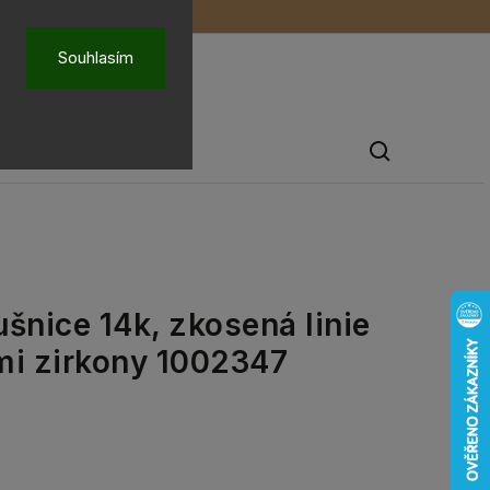
ů
O nás
Souhlasím
Pánské šperky
šnice 14k, zkosená linie
mi zirkony 1002347