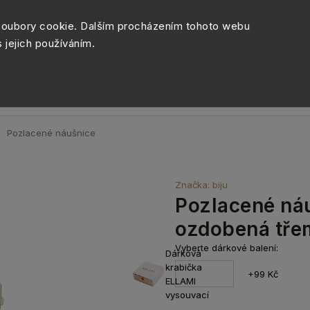
Péče o šperky
Balení šperk
soubory cookie. Dalším procházením tohoto webu
s jejich používáním.
Sety šperků
Kolekce
Móda
Novinky
Pozlacené náušnice
Značka:
biju
Pozlacené náu
ozdobená tře
Vyberte dárkové balení:
Dárková
krabička
+99 Kč
ELLAMI
vysouvací