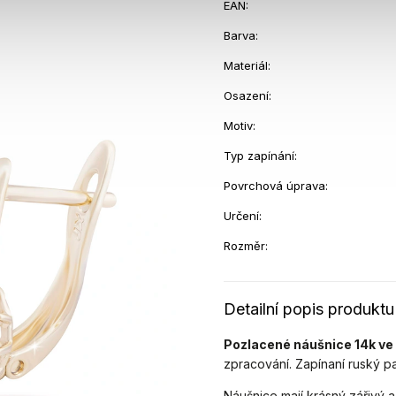
EAN
:
Barva
:
Materiál
:
Osazení
:
Motiv
:
Typ zapínání
:
Povrchová úprava
:
Určení
:
Rozměr
:
Detailní popis produktu
Pozlacené náušnice 14k ve 
zpracování. Zapínaní ruský pa
Náušnice mají krásný zářivý 