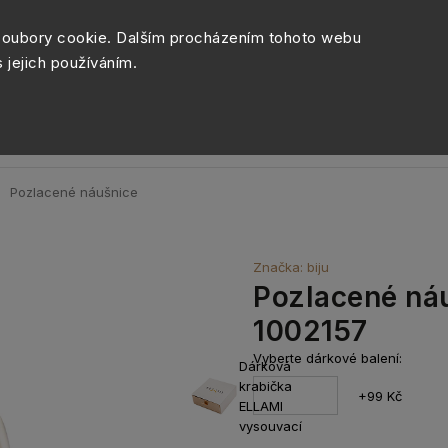
Péče o šperky
Balení šperk
soubory cookie. Dalším procházením tohoto webu
s jejich používáním.
Sety šperků
Kolekce
Móda
Novinky
Pozlacené náušnice
Značka:
biju
Pozlacené náu
1002157
Vyberte dárkové balení:
Dárková
krabička
+99 Kč
ELLAMI
vysouvací