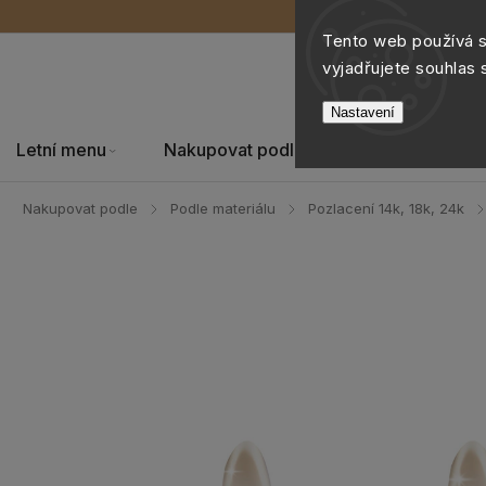
Tento web používá 
vyjadřujete souhlas 
Nastavení
Letní menu
Nakupovat podle
Šperky
Nakupovat podle
Podle materiálu
Pozlacení 14k, 18k, 24k
/
/
/