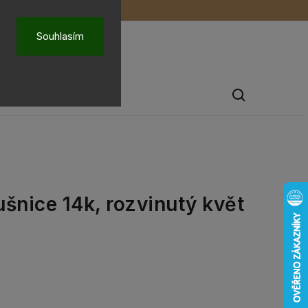
ů
O nás
Souhlasím
Pánské šperky
šnice 14k, rozvinutý květ