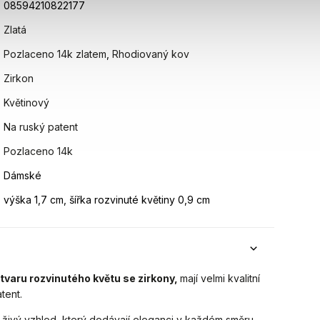
08594210822177
Zlatá
Pozlaceno 14k zlatem
,
Rhodiovaný kov
Zirkon
Květinový
Na ruský patent
Pozlaceno 14k
Dámské
výška 1,7 cm, šířka rozvinuté květiny 0,9 cm
tvaru rozvinutého květu se zirkony,
mají velmi kvalitní
tent.
a živý vzhled, který dodávají eleganci v každém směru.