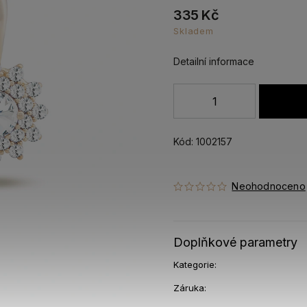
335 Kč
Skladem
Detailní informace
Kód:
1002157
Neohodnoceno
Doplňkové parametry
Kategorie
:
Záruka
: