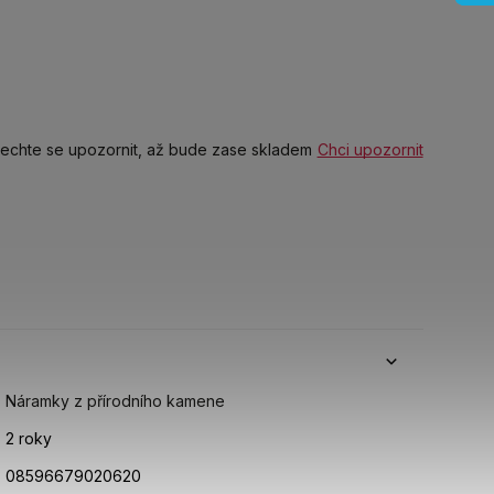
echte se upozornit, až bude zase skladem
Chci upozornit
Náramky z přírodního kamene
2 roky
08596679020620