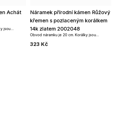
en Achát
Náramek přírodní kámen Růžový
křemen s pozlaceným korálkem
14k zlatem 2002048
 (gumička se
Obvod náramku je 20 cm. Korálky jsou
ěstí).
navlečeny na elastické gumičce (gumička se
323 Kč
přizpůsobí velikosti Vašeho zápěstí).