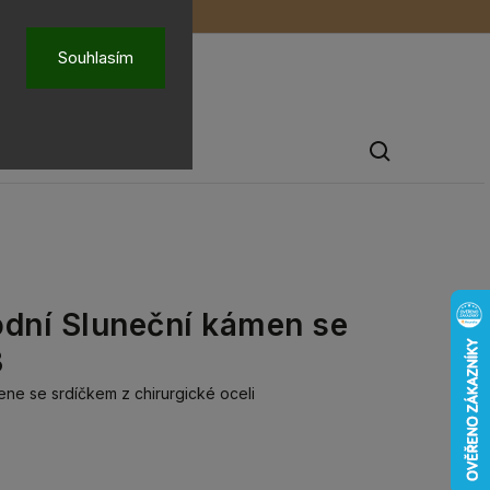
ů
O nás
Souhlasím
Pánské šperky
odní Sluneční kámen se
3
e se srdíčkem z chirurgické oceli