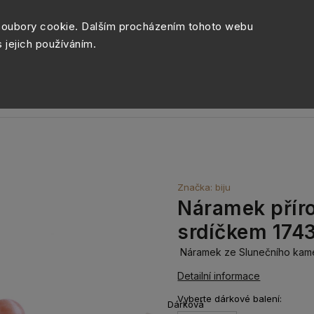
Péče o šperky
Balení šperk
soubory cookie. Dalším procházením tohoto webu
s jejich používáním.
Sety šperků
Kolekce
Móda
Novinky
Značka:
biju
Náramek přír
srdíčkem 174
Náramek ze Slunečního kamen
Detailní informace
Vyberte dárkové balení:
Dárková