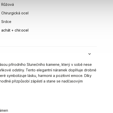
Růžová
Chirurgická ocel
Srdce
achát + chir.ocel
rásou přírodního Slunečního kamene, který v sobě nese
ruňkové odstíny. Tento elegantní náramek doplňuje drobné
které symbolizuje lásku, harmonii a pozitivní emoce. Díky
hodlně přizpůsobí zápěstí a stane se nadčasovým
kámen