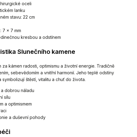
hirurgické oceli
stickém lanku
ném stavu: 22 cm
: 7 × 7 mm
jedinečnou kresbou a odstínem
istika Slunečního kamene
za kámen radosti, optimismu a životní energie. Tradičně
ením, sebevědomím a vnitřní harmonií. Jeho teplé odstíny
symbolizují štěstí, vitalitu a chuť do života.
í a dobrou náladu
í sílu
tím a optimismem
raci
onie a duševní pohody
péči