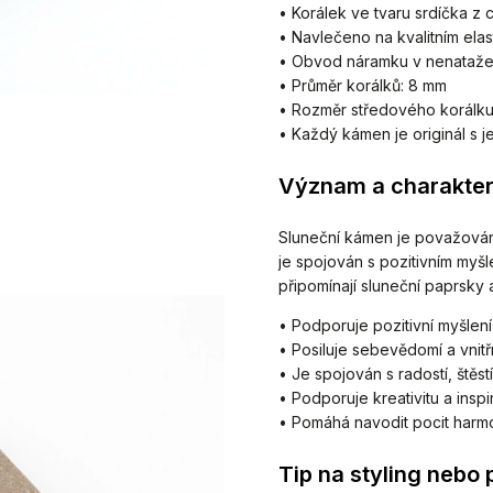
• Korálek ve tvaru srdíčka z c
• Navlečeno na kvalitním ela
• Obvod náramku v nenataže
• Průměr korálků: 8 mm
• Rozměr středového korálku
• Každý kámen je originál s 
Význam a charakter
Sluneční kámen je považován 
je spojován s pozitivním myšl
připomínají sluneční paprsky a 
• Podporuje pozitivní myšlen
• Posiluje sebevědomí a vnitřn
• Je spojován s radostí, štěs
• Podporuje kreativitu a inspi
• Pomáhá navodit pocit harm
Tip na styling nebo 