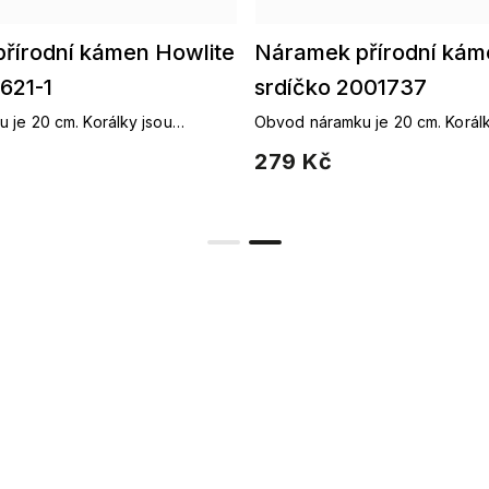
řírodní kámen Howlite
Náramek přírodní kám
621-1
srdíčko 2001737
 je 20 cm. Korálky jsou
Obvod náramku je 20 cm. Korálky jsou
elastické gumičce (gumička se
navlečeny na elastické gumičce
279 Kč
ikosti Vašeho zápěstí).
přizpůsobí velikosti Vašeho záp