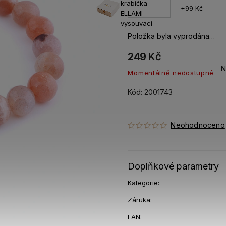
krabička
+99 Kč
ELLAMI
vysouvací
Položka byla vyprodána…
249 Kč
N
Momentálně nedostupné
Kód:
2001743
Neohodnoceno
Doplňkové parametry
Kategorie
:
Záruka
:
EAN
: