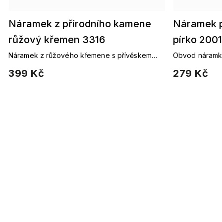
Náramek z přírodního kamene
Náramek p
růžový křemen 3316
pírko 2001
Náramek z růžového křemene s přívěskem
Obvod náramku
kočky
navlečeny na 
399 Kč
279 Kč
přizpůsobí vel