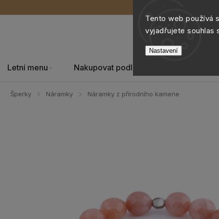
Tento web používá 
vyjadřujete souhlas 
Nastavení
Letní menu
Nakupovat podle
Šperky
Šperky
Náramky
Náramky z přírodního kamene
/
/