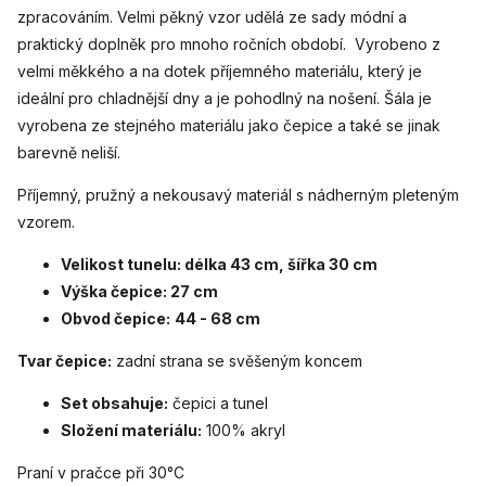
zpracováním. Velmi pěkný vzor udělá ze sady módní a
praktický doplněk pro mnoho ročních období. Vyrobeno z
velmi měkkého a na dotek příjemného materiálu, který je
ideální pro chladnější dny a je pohodlný na nošení. Šála je
vyrobena ze stejného materiálu jako čepice a také se jinak
barevně neliší.
Příjemný, pružný a nekousavý materiál s nádherným pleteným
vzorem.
Velikost tunelu: délka 43 cm, šířka 30 cm
Výška čepice: 27 cm
Obvod čepice:
44 - 68 cm
Tvar čepice:
zadní strana se svěšeným koncem
Set obsahuje:
čepici a tunel
Složení materiálu:
100% akryl
Praní v pračce při 30°C