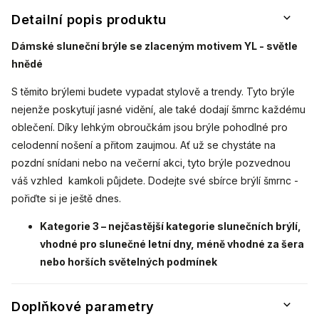
Detailní popis produktu
Dámské sluneční brýle se zlaceným motivem YL - světle
hnědé
S těmito brýlemi budete vypadat stylově a trendy. Tyto brýle
nejenže poskytují jasné vidění, ale také dodají šmrnc každému
oblečení. Díky lehkým obroučkám jsou brýle pohodlné pro
celodenní nošení a přitom zaujmou. Ať už se chystáte na
pozdní snídani nebo na večerní akci, tyto brýle pozvednou
váš vzhled kamkoli půjdete. Dodejte své sbírce brýlí šmrnc -
pořiďte si je ještě dnes.
Kategorie 3 – nejčastější kategorie slunečních brýlí,
vhodné pro slunečné letní dny, méně vhodné za šera
nebo horších světelných podmínek
Doplňkové parametry