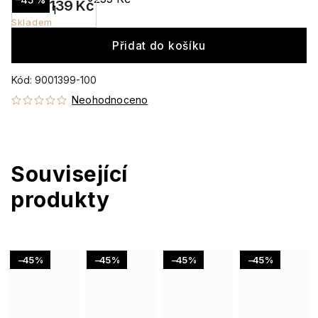
139 Kč
Skladem
Přidat do košíku
Kód:
9001399-100
Neohodnoceno
Související
produkty
Akce
Akce
Akce
Akce
–45 %
–45 %
–45 %
–45 %