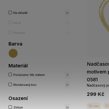
Na skladě
41
Akce
0
Novinka
0
Barva
Nadčasov
Materiál
motivem 
Pozlaceno 14k zlatem
4
0581
Rhodiovaný kov
Nadčasový po
41
propojených 
299 Kč
Osazení
55 mm
5
Zirkon
38