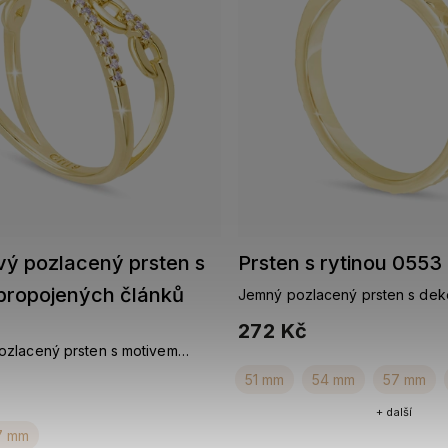
ý pozlacený prsten s
Prsten s rytinou 0553
propojených článků
Jemný pozlacený prsten s deko
vzorem – nadčasová elegance
272 Kč
zlacený prsten s motivem
článků
51 mm
54 mm
57 mm
+ další
7 mm