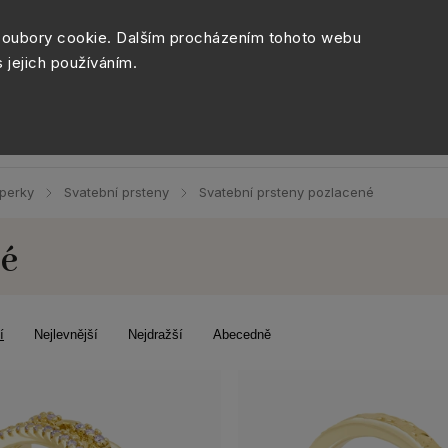
Péče o šperky
Balení šperk
soubory cookie. Dalším procházením tohoto webu
s jejich používáním.
Sety šperků
Kolekce
Móda
Novinky
šperky
Svatební prsteny
Svatební prsteny pozlacené
/
/
né
í
Nejlevnější
Nejdražší
Abecedně