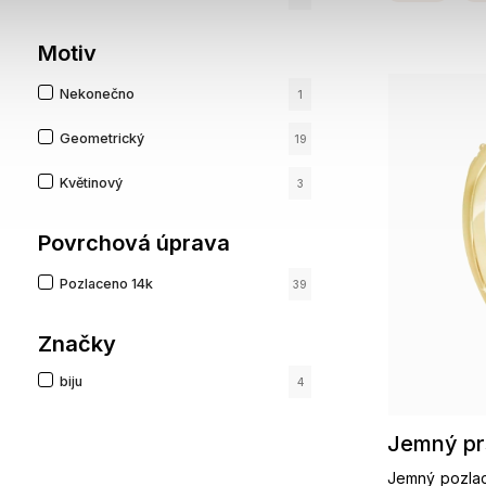
Motiv
Nekonečno
1
Geometrický
19
Květinový
3
Povrchová úprava
Pozlaceno 14k
39
Značky
biju
4
Jemný pr
Jemný pozlac