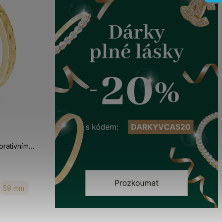
rativním
59 mm