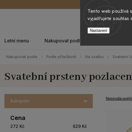
Tento web používá 
vyjadřujete souhlas 
Nastavení
Letní menu
Nakupovat podle
Šperky
Nakupovat podle
Podle příležitosti
Na svatbu
Svatební 
/
/
/
Svatební prsteny pozlace
Nejprodávanějš
Kategorie
Cena
272
Kč
629
Kč