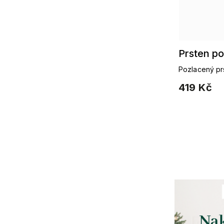
Prsten p
Pozlacený pr
zirkony – mod
419 Kč