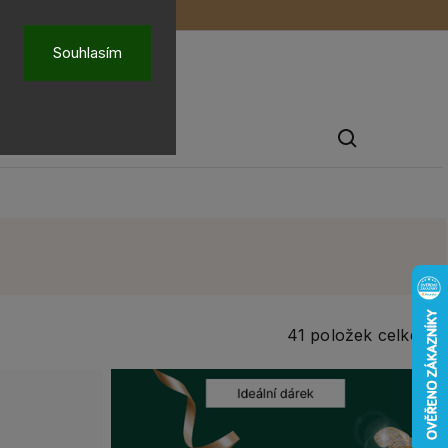
ů
O nás
Souhlasím
Pánské šperky
41
položek celkem