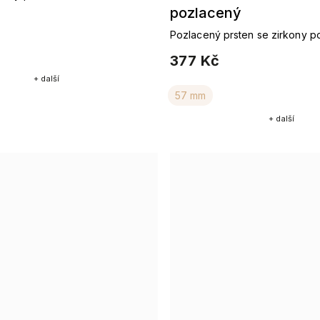
pozlacený
Pozlacený prsten se zirkony p
zářivá klasika
377 Kč
+ další
57 mm
+ další