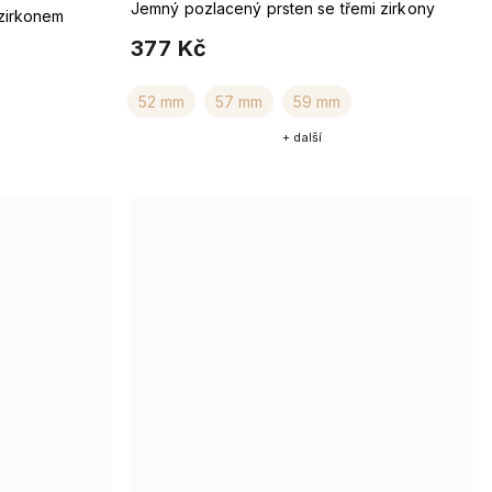
Jemný pozlacený prsten se třemi zirkony
zirkonem
377 Kč
52 mm
57 mm
59 mm
+ další