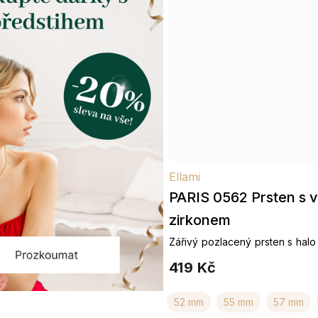
Ellami
PARIS 0562 Prsten s 
zirkonem
Zářivý pozlacený prsten s halo
419 Kč
52 mm
55 mm
57 mm