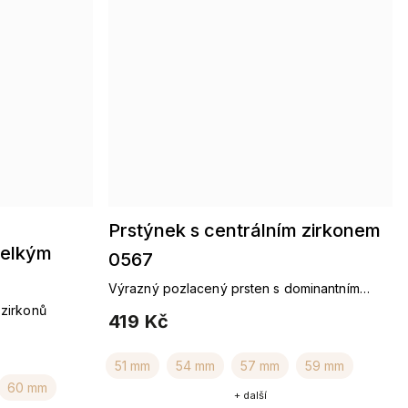
Prstýnek s centrálním zirkonem
velkým
0567
Výrazný pozlacený prsten s dominantním
zirkonem
 zirkonů
419 Kč
51 mm
54 mm
57 mm
59 mm
60 mm
+ další