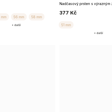
Nadčasový prsten s výrazným 
377 Kč
4 mm
56 mm
58 mm
51 mm
+ další
+ další