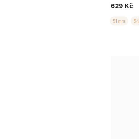
629 Kč
51 mm
5