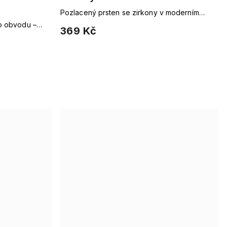
Pozlacený prsten se zirkony v moderním
vrstveném designu
o obvodu –
369 Kč