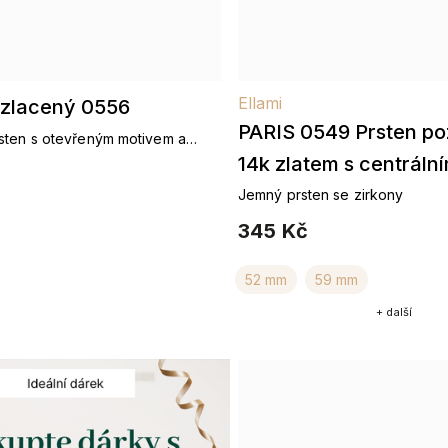
Ellami
ozlacený 0556
PARIS 0549 Prsten p
sten s otevřeným motivem a
erní zářivý detail
14k zlatem s centráln
zirkonem
Jemný prsten se zirkony
345 Kč
52 mm
59 mm
+ další