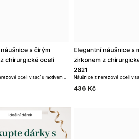
 náušnice s čirým
Elegantní náušnice s
z chirurgické oceli
zirkonem z chirurgické
2821
rezové oceli visací s motivem
Náušnice z nerezové oceli visa
u elegantní ozdobou pro všední
kroužků, jsou elegantní ozdob
436 Kč
dny.