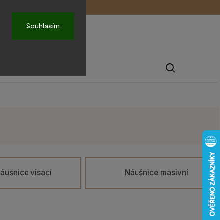
ů
O nás
Souhlasím
Pánské šperky
áušnice visací
Náušnice masivní