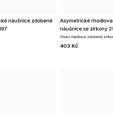
cké náušnice zdobené
Asymetrické rhodiov
197
náušnice se zirkony 
Visací náušnice zdobené zirko
403 Kč