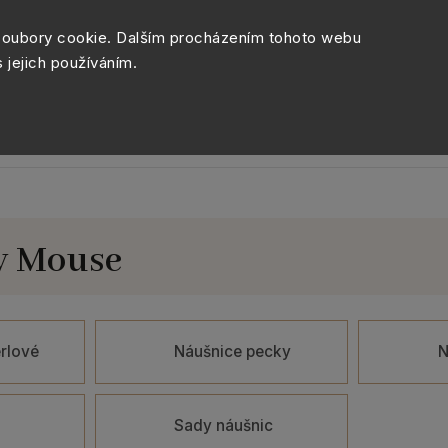
Péče o šperky
Balení šperk
soubory cookie. Dalším procházením tohoto webu
s jejich používáním.
Sety šperků
Kolekce
Móda
Novinky
ey Mouse
rlové
Náušnice pecky
N
a
Sady náušnic