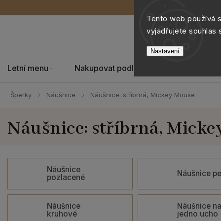
Tento web používá 
vyjadřujete souhlas 
Nastavení
Letní menu
Nakupovat podle
Šperky
Šperky
Náušnice
Náušnice: stříbrná, Mickey Mouse
/
/
Náušnice: stříbrná, Mick
Náušnice
Náušnice pe
pozlacené
Náušnice
Náušnice n
kruhové
jedno ucho