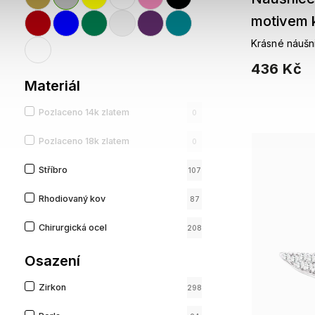
motivem 
Krásné náušni
436 Kč
Materiál
Pozlaceno 14k zlatem
0
Pozlaceno 18k zlatem
0
Stříbro
107
Rhodiovaný kov
87
Chirurgická ocel
208
Osazení
Zirkon
298