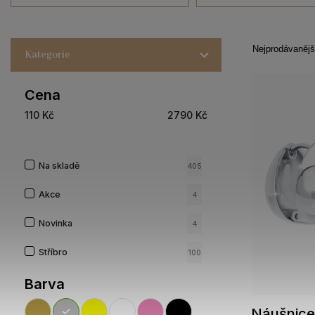
Nejprodávanějš
Kategorie
Cena
110
Kč
2790
Kč
Na skladě
405
Akce
4
Novinka
4
Stříbro
100
Barva
Náušnice 