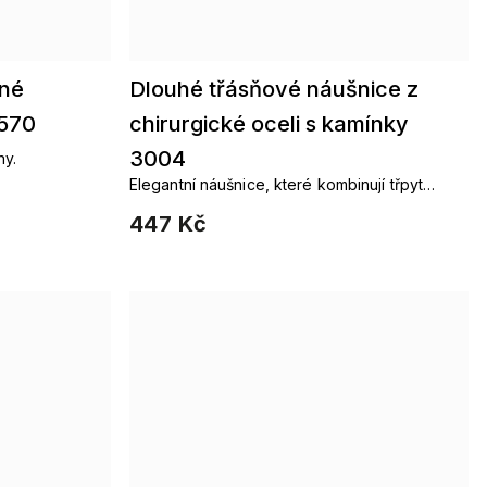
ané
Dlouhé třásňové náušnice z
2570
chirurgické oceli s kamínky
3004
ny.
Elegantní náušnice, které kombinují třpyt
kamenů a jemné řetízky pro okouzlující
447 Kč
večerní vzhled.