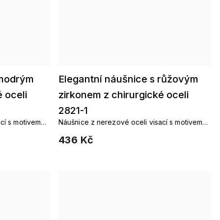
 modrým
Elegantní náušnice s růžovým
 oceli
zirkonem z chirurgické oceli
2821-1
cí s motivem
Náušnice z nerezové oceli visací s motivem
ou pro všední
kroužků, jsou elegantní ozdobou pro všední
436 Kč
dny.