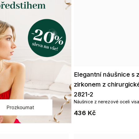
Elegantní náušnice s
zirkonem z chirurgické
2821-2
Náušnice z nerezové oceli visa
kroužků, jsou elegantní ozdob
436 Kč
dny.