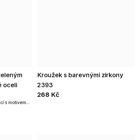
 zeleným
Kroužek s barevnými zirkony
 oceli
2393
268 Kč
cí s motivem
ou pro všední