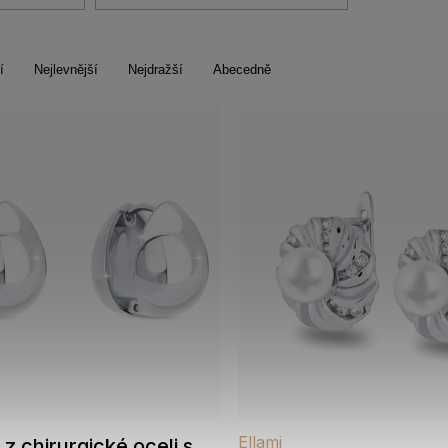
í
Nejlevnější
Nejdražší
Abecedně
Ellami
z chirurgické oceli s