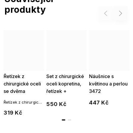
produkty
Previous
Next
Řetízek z
Set z chirurgické
Náušnice s
chirurgické oceli
oceli kopretina,
květinou a perlou
se dvěma
řetízek +
3472
květinami 1119
náušnice se
447 Kč
Řetízek z chirurgické
550 Kč
zirkony 132
oceli se dvěma
319 Kč
květinami