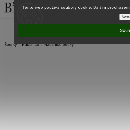
Tento web používá soubory cookie. Dalším procházením
Nast
Souh
Šperky
Náušnice
Náušnice pecky
/
/