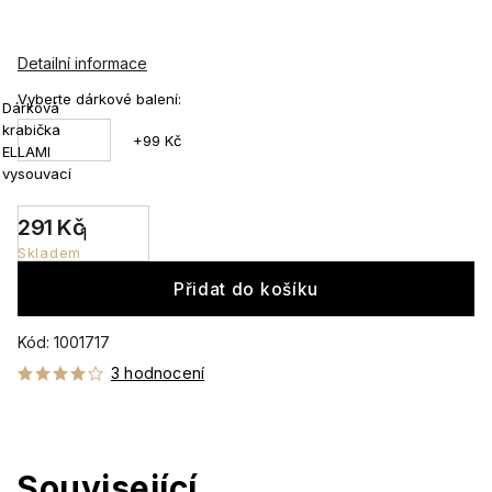
Detailní informace
Vyberte dárkové balení:
Dárková
krabička
+99 Kč
ELLAMI
vysouvací
291 Kč
Skladem
Přidat do košíku
Kód:
1001717
3 hodnocení
Související