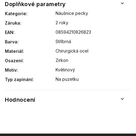
Doplňkové parametry
Náušnice pecky
Kategorie
:
2 roky
Záruka
:
08594210826823
EAN
:
Stříbrná
Barva
:
Chirurgická ocel
Materiál
:
Zirkon
Osazení
:
Květinový
Motiv
:
Na puzetku
Typ zapínání
:
Hodnocení