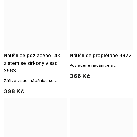
Náušnice pozlaceno 14k
Náušnice proplétané 3872
zlatem se zirkony visací
Pozlacené náušnice s
3963
proplétaným motivem a zirkony
366 Kč
Zářivé visací náušnice se
zirkony
398 Kč