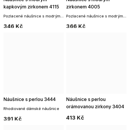
kapkovým zirkonem 4115
zirkonem 4005
Pozlacené náušnice s modrým
Pozlacené náušnice s modrým
kapkovým zirkonem
zirkonem a jemným osazením
346 Kč
366 Kč
Náušnice s perlou 3444
Náušnice s perlou
orámovanou zirkony 3404
Rhodiované dámské náušnice
413 Kč
391 Kč