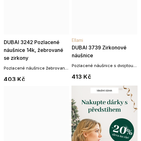
Ellami
Ellami
DUBAI 3242 Pozlacené
DUBAI 3739 Zirkonové
náušnice 14k, žebrované
náušnice
se zirkony
Pozlacené náušnice s dvojitou
Pozlacené náušnice žebrované
řadou zirkonů – 14k zlato
se zirkony
413 Kč
403 Kč