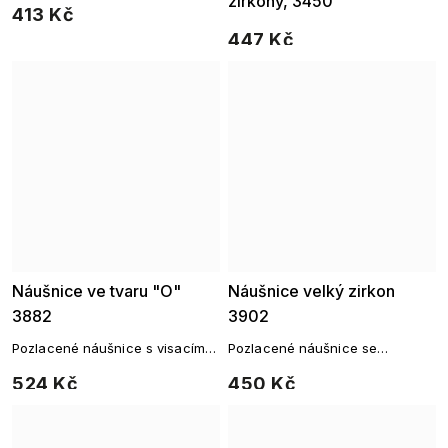
zirkony, 3450
413 Kč
447 Kč
Náušnice ve tvaru "O"
Náušnice velký zirkon
3882
3902
Pozlacené náušnice s visacím
Pozlacené náušnice se
oválem
čtvercovým zirkonem
524 Kč
450 Kč