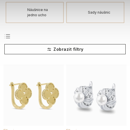
Náušnice na
Sady náušnic
jedno ucho
Nejprodávanější
Nejlevnější
Nejdražší
Abecedně