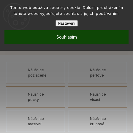
Tento web používá soubory cookie. Dalším procházením
tohoto webu vyjadřujete souhlas s jejich používáním.
Nastavení
Souhlasím
Šperky
Náušnice
Náušnice: bižuterní kov, na patent
/
/
Náušnice: bižuterní kov, na patent
Náušnice
Náušnice
pozlacené
perlové
Náušnice
Náušnice
pecky
visací
Náušnice
Náušnice
masivní
kruhové