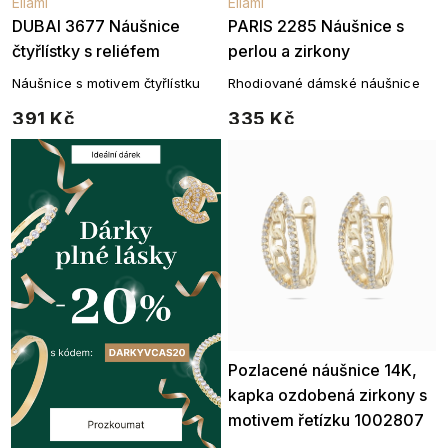
Ellami
Ellami
DUBAI 3677 Náušnice
PARIS 2285 Náušnice s
čtyřlístky s reliéfem
perlou a zirkony
Náušnice s motivem čtyřlístku
Rhodiované dámské náušnice
391 Kč
335 Kč
Pozlacené náušnice 14K,
kapka ozdobená zirkony s
motivem řetízku 1002807