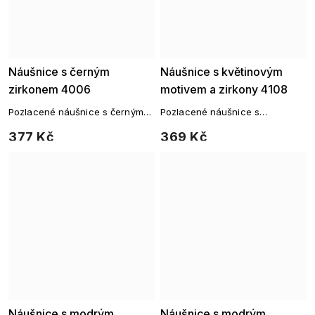
Náušnice s černým
Náušnice s květinovým
zirkonem 4006
motivem a zirkony 4108
Pozlacené náušnice s černým
Pozlacené náušnice s
zirkonem a jemným osazením
květinovým motivem a zirkony
377 Kč
369 Kč
Náušnice s modrým
Náušnice s modrým