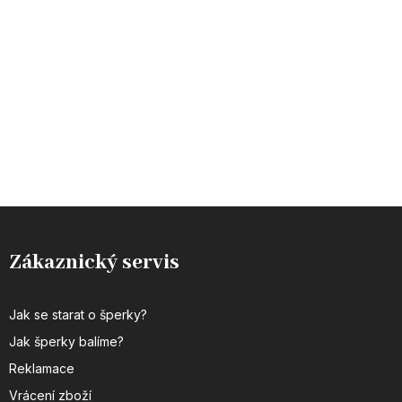
Zákaznický servis
Jak se starat o šperky?
Jak šperky balíme?
Reklamace
Vrácení zboží