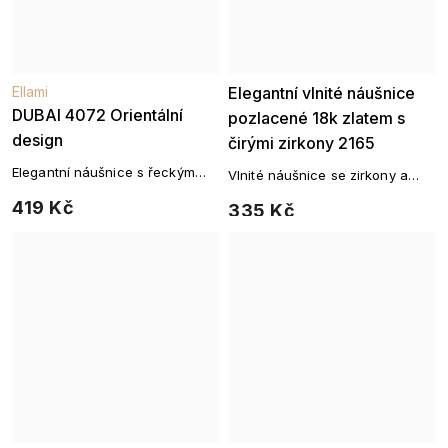
Ellami
Elegantní vlnité náušnice
DUBAI 4072 Orientální
pozlacené 18k zlatem s
design
čirými zirkony 2165
Elegantní náušnice s řeckým
Vlnité náušnice se zirkony a
vzorem pozlacené 14K zlatem
růžovým pozlacením pro jemný,
419 Kč
335 Kč
ale výrazný styl.