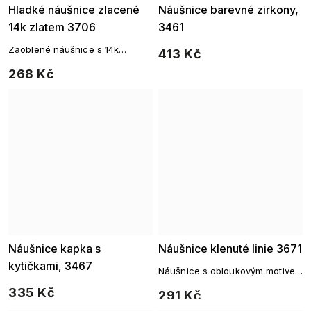
Hladké náušnice zlacené
Náušnice barevné zirkony,
14k zlatem 3706
3461
Zaoblené náušnice s 14k
413 Kč
pozlacením – nadčasová forma,
268 Kč
dokonalý lesk
Náušnice kapka s
Náušnice klenuté linie 3671
kytičkami, 3467
Náušnice s obloukovým motivem
a zirkony
335 Kč
291 Kč