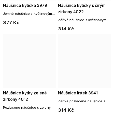
Náušnice kytička 3979
Náušnice kytičky s čirými
zirkony 4022
Jemné náušnice s květinovým
motivem a zirkony
Zářivé náušnice s květinovým
377 Kč
motivem a zirkony
314 Kč
Náušnice kytky zelené
Náušnice lístek 3941
zirkony 4012
Zářivé pozlacené náušnice s
motivem listu
Pozlacené náušnice s zeleným
314 Kč
zirkonem ve tvaru květu