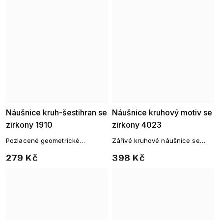
Náušnice kruh-šestihran se
Náušnice kruhový motiv se
zirkony 1910
zirkony 4023
Pozlacené geometrické
Zářivé kruhové náušnice se
náušnice se zirkony
zirkony
279 Kč
398 Kč