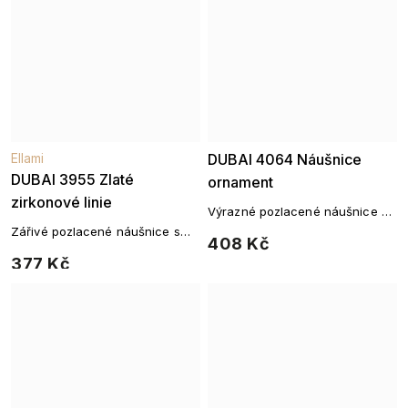
Ellami
DUBAI 4064 Náušnice
DUBAI 3955 Zlaté
ornament
zirkonové linie
Výrazné pozlacené náušnice s
ornamentálním motivem a
Zářivé pozlacené náušnice s
408 Kč
zirkony
jemným liniovým zdobením
377 Kč