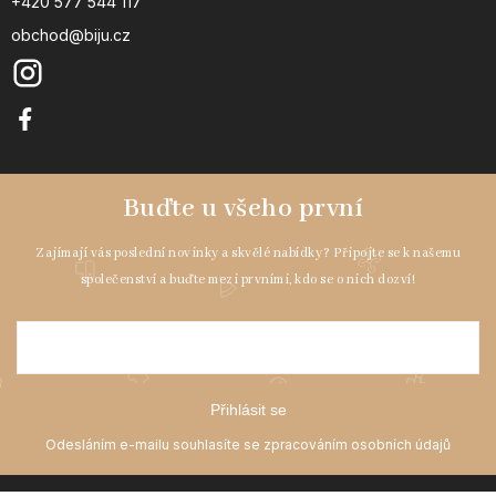
+420 577 544 117
obchod@biju.cz
Přihlásit se