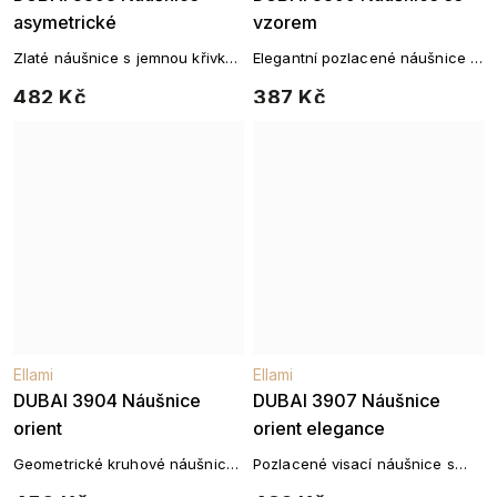
asymetrické
vzorem
Zlaté náušnice s jemnou křivkou
Elegantní pozlacené náušnice s
a zirkony
jemnou zirkonovou linií
482 Kč
387 Kč
Ellami
Ellami
DUBAI 3904 Náušnice
DUBAI 3907 Náušnice
orient
orient elegance
Geometrické kruhové náušnice
Pozlacené visací náušnice s
se zirkony
kruhovým motivem a zirkony