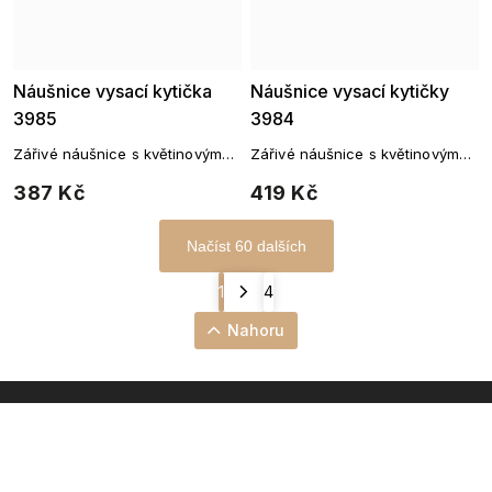
Náušnice vysací kytička
Náušnice vysací kytičky
3985
3984
Zářivé náušnice s květinovým
Zářivé náušnice s květinovým
motivem a zirkony
motivem a zirkony
387 Kč
419 Kč
Načíst 60 dalších
1
4
Nahoru
INSTAGRAM