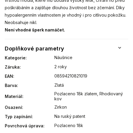
vrstvou rhodia, které mu dodává vysoký lesk, chrání ho před
poškrábáním a zajišťuje dlouhou životnost bez zčernání. Díky
hypoalergenním vlastnostem je vhodný i pro citlivou pokožku.
Neobsahuje nikl.
Není vhodné šperk namáčet.
Doplňkové parametry
Náušnice
Kategorie
:
2 roky
Záruka
:
08594210821019
EAN
:
Zlatá
Barva
:
Pozlaceno 18k zlatem
,
Rhodiovaný
Materiál
:
kov
Zirkon
Osazení
:
Na ruský patent
Typ zapínání
:
Pozlaceno 18k
Povrchová úprava
: