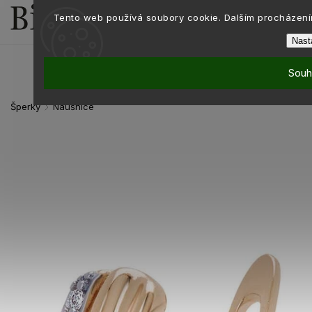
Tento web používá soubory cookie. Dalším procházením
Nast
Souh
Šperky
Náušnice
/