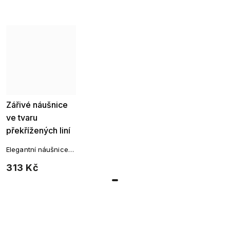
Zářivé náušnice
ve tvaru
překřížených liní
– pozlaceno 18k
Elegantní náušnice
zlatem 2047
se zirkony ve tvaru
313 Kč
překřížených liní,
pozlacené 18k
zlatem.