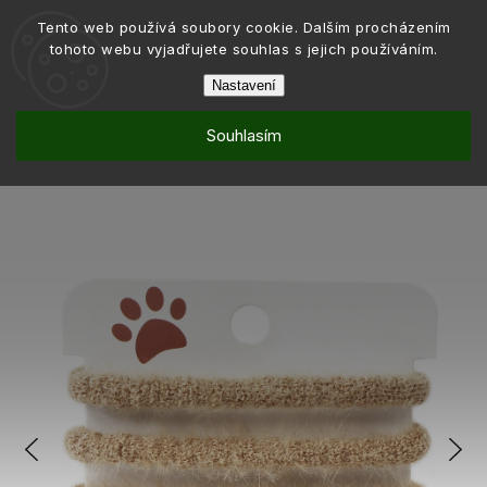
Tento web používá soubory cookie. Dalším procházením
tohoto webu vyjadřujete souhlas s jejich používáním.
Nastavení
Souhlasím
Móda
Doplňky do vlasů
Vlasové gumičky
Sady gumiček
/
/
/