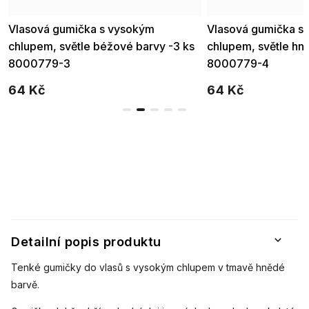
Vlasová gumička s vysokým
Vlasová gumička s 
chlupem, světle béžové barvy -3 ks
chlupem, světle hně
8000779-3
8000779-4
64 Kč
64 Kč
Detailní popis produktu
Tenké gumičky do vlasů s vysokým chlupem v tmavě hnědé
barvě.