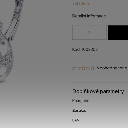
Skladem
Detailní informace
Kód:
1002303
Neohodnoceno
Doplňkové parametry
Kategorie
:
Záruka
:
EAN
: