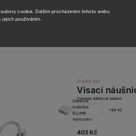
Péče o šperky
Balení šperk
soubory cookie. Dalším procházením tohoto webu
s jejich používáním.
Sety šperků
Kolekce
Móda
Novinky
Značka:
biju
Visací náušni
Vyberte dárkové balení:
Dárková
krabička
+99 Kč
ELLAMI
vysouvací
403 Kč