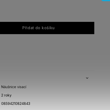
Přidat do košíku
Náušnice visací
2 roky
08594210824843