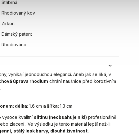
Stříbrná
Rhodiovaný kov
Zirkon
Dámský patent
Rhodiováno
ony,
vynikají jednoduchou elegancí. Aneb jak se říká, v
chová úprava rhodium
chrání náušnice před korozivním
.
konem: délka:
1,6 cm
a šířka:
1,3 cm
 vysoce kvalitní
slitinu (neobsahuje nikl)
profesionálně
ebo zlacení .
Ve výsledku je tento materiál lepší než-li
genní, stálý lesk barvy, dlouhá životnost.