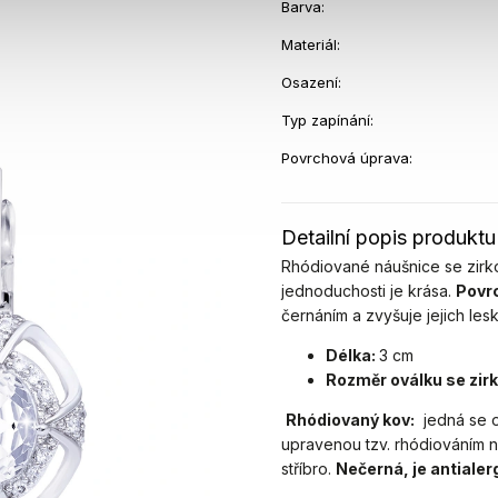
Barva
:
Materiál
:
Osazení
:
Typ zapínání
:
Povrchová úprava
:
Detailní popis produktu
Rhódiované náušnice se zirk
jednoduchosti je krása.
Povr
černáním a zvyšuje jejich lesk
Délka:
3 cm
Rozměr oválku se zir
Rhódiovaný kov:
jedná se o
upravenou tzv. rhódiováním n
stříbro.
Nečerná, je antialer