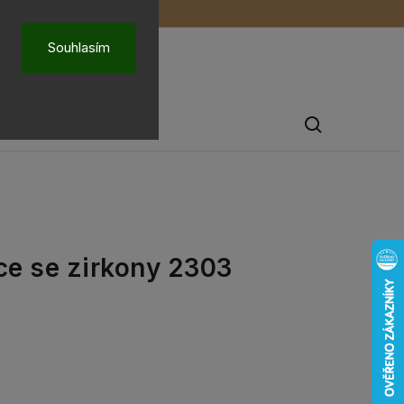
ů
O nás
Souhlasím
Pánské šperky
ce se zirkony 2303