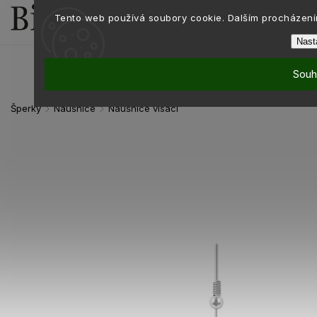
Tento web používá soubory cookie. Dalším procházením
Nast
Souh
Šperky
Náušnice
Náušnice visací
/
/