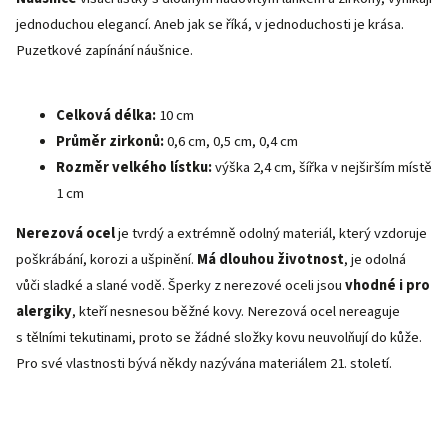
jednoduchou elegancí.
Aneb jak se říká, v jednoduchosti je krása.
Puzetkové zapínání náušnice.
Celková délka:
10 cm
Průměr zirkonů:
0,6 cm, 0,5 cm, 0,4 cm
Rozměr velkého lístku:
výška 2,4 cm, šířka v nejširším místě
1 cm
Nerezová ocel
je tvrdý a extrémně odolný materiál, který vzdoruje
poškrábání, korozi a ušpinění.
Má dlouhou životnost
, je odolná
vůči sladké a slané vodě. Šperky z nerezové oceli jsou
vhodné i pro
alergiky
, kteří nesnesou běžné kovy. Nerezová ocel nereaguje
s tělními tekutinami, proto se žádné složky kovu neuvolňují do kůže.
Pro své vlastnosti bývá někdy nazývána materiálem 21. století.