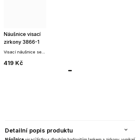
Náušnice visací
zirkony 3866-1
Visací náušnice se
zirkonovou linií
419 Kč
Detailní popis produktu
Náušnice
visací lístky s dlouhým hadovitým lankem a zirkony,
vynikají