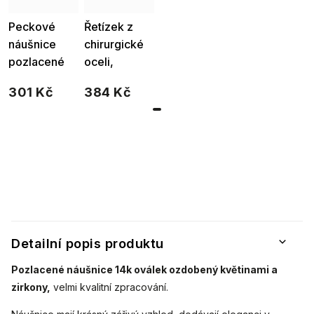
Peckové
Řetízek z
náušnice
chirurgické
pozlacené
oceli,
listy se
pozlacený
301 Kč
384 Kč
zirkony 3214
14k - strom
života a
nekonečno
3001700
Detailní popis produktu
Pozlacené náušnice 14k oválek ozdobený květinami a
zirkony,
velmi kvalitní zpracování.