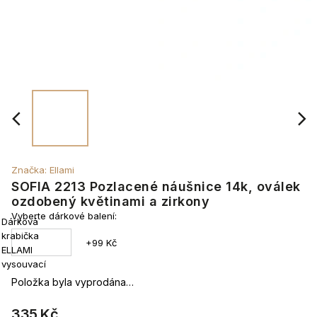
Značka:
Ellami
SOFIA 2213 Pozlacené náušnice 14k, oválek
ozdobený květinami a zirkony
Vyberte dárkové balení:
Dárková
krabička
+99 Kč
ELLAMI
vysouvací
Položka byla vyprodána…
335 Kč