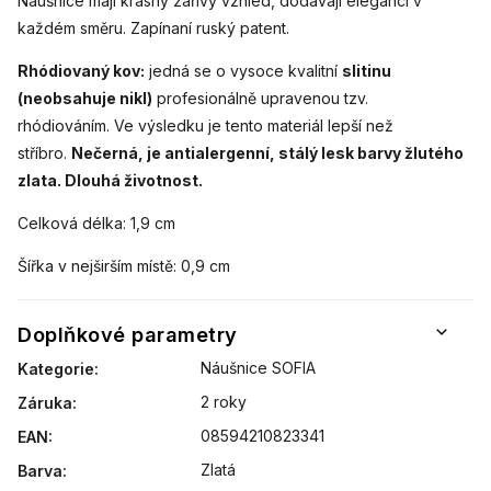
Náušnice mají krásný zářivý vzhled, dodávají eleganci v
každém směru. Zapínaní ruský patent.
Rhódiovaný kov:
jedná se o vysoce kvalitní
slitinu
(neobsahuje nikl)
profesionálně upravenou tzv.
rhódiováním.
Ve výsledku je tento materiál lepší než
stříbro.
Nečerná, je antialergenní, stálý lesk barvy žlutého
zlata. Dlouhá životnost.
Celková délka: 1,9 cm
Šířka v nejširším místě: 0,9 cm
Doplňkové parametry
Náušnice SOFIA
Kategorie
:
2 roky
Záruka
:
08594210823341
EAN
:
Zlatá
Barva
: