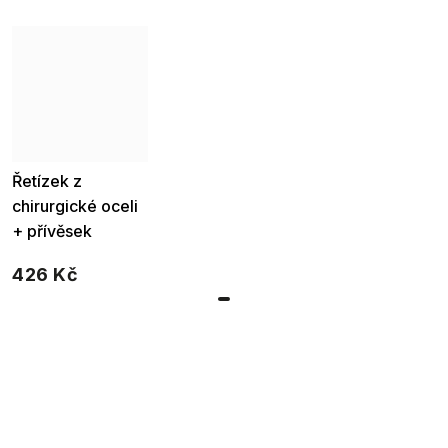
Řetízek z
chirurgické oceli
+ přívěsek
znamení lev
426 Kč
3002216-7