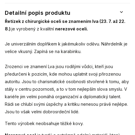
Detailní popis produktu
Řetízek z chirurgické oceli se znamením lva (23. 7. až 22.
8.)
je vyrobený z kvalitní
nerezové oceli.
Je univerzálním doplňkem k jakémukoliv oděvu. Náhrdelník je
velice vkusný. Zapíná se na karabinku.
Zrozenci ve znamení Lva jsou rodilými vůdci, kteří jsou
předurčeni k pozicím, kde mohou uplatnit svoji přirozenou
autoritu. Jsou to charismatické osobnosti stvořené k tomu, aby
stály v centru pozornosti, a to v tom nejlepším slova smyslu. V
kariéře jim velmi pomáhá organizační a diplomatický talent.
Rádi se chlubí svými úspěchy a kritiku nenesou právě nejlépe.
Jsou to však velmi dobrosrdeční lidé.
Tento výrobek neobsahuje těžké kovy.