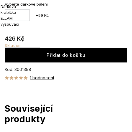
Vyberte dárkové balení:
Dárková
krabička
+99 Kč
ELLAMI
vysouvací
426 Kč
Skladem
Přidat do košíku
Kód:
3001398
1 hodnocení
Související
produkty