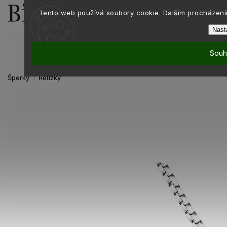
Tento web používá soubory cookie. Dalším procházením
Nast
Souh
Šperky
Řetízky
/