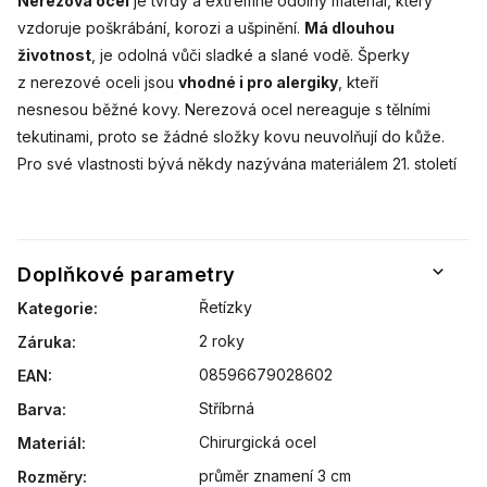
Nerezová ocel
je tvrdý a extrémně odolný materiál, který
vzdoruje poškrábání, korozi a ušpinění.
Má dlouhou
životnost
, je odolná vůči sladké a slané vodě. Šperky
z nerezové oceli jsou
vhodné i pro alergiky
, kteří
nesnesou běžné kovy. Nerezová ocel nereaguje s tělními
tekutinami, proto se žádné složky kovu neuvolňují do kůže.
Pro své vlastnosti bývá někdy nazývána materiálem 21. století
Doplňkové parametry
Řetízky
Kategorie
:
2 roky
Záruka
:
08596679028602
EAN
:
Stříbrná
Barva
:
Chirurgická ocel
Materiál
:
průměr znamení 3 cm
Rozměry
: