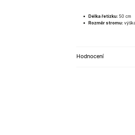
Délka řetízku:
50 cm
Rozměr stromu:
výška 
Hodnocení