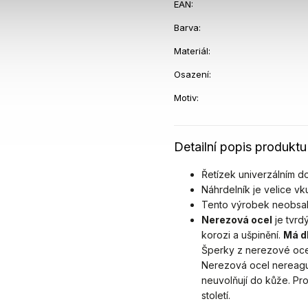
EAN
:
Barva
:
Materiál
:
Osazení
:
Motiv
:
Detailní popis produktu
Řetízek univerzálním d
Náhrdelník je velice vk
Tento výrobek neobsah
Nerezová ocel
je tvrd
korozi a ušpinění.
Má d
Šperky z nerezové ocel
Nerezová ocel nereaguj
neuvolňují do kůže. Pr
století.