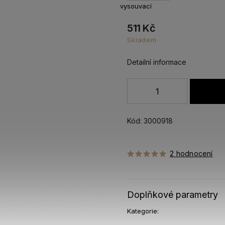
vysouvací
511 Kč
Skladem
Detailní informace
Kód:
3000918
2 hodnocení
Doplňkové parametry
Kategorie
: