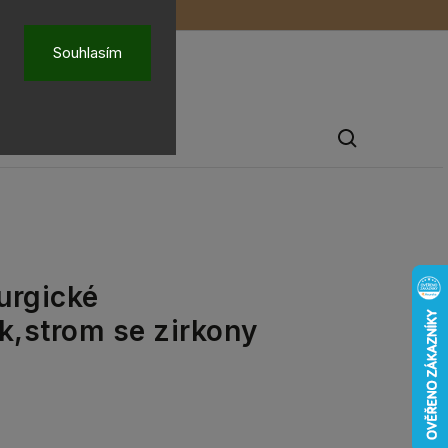
ů
O nás
Souhlasím
Pánské šperky
rurgické
k,strom se zirkony