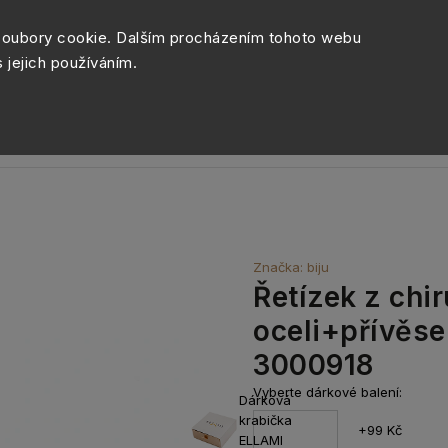
Péče o šperky
Balení šperk
soubory cookie. Dalším procházením tohoto webu
s jejich používáním.
Sety šperků
Kolekce
Móda
Novinky
Značka:
biju
Řetízek z chi
oceli+přívěse
3000918
Vyberte dárkové balení:
Dárková
krabička
+99 Kč
ELLAMI