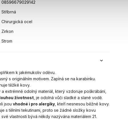
08596679029142
Stříbrná
Chirurgická ocel
Zirkon
Strom
oplňkem k jakémukoliv oděvu.
usný s originálním motivem. Zapíná se na karabinku.
uje těžké kovy.
ý a extrémně odolný materiál, který vzdoruje poškrábání,
louhou životnost
, je odolná vůči sladké a slané vodě.
i jsou
vhodné i pro alergiky
, kteří nesnesou běžné kovy.
e s tělními tekutinami, proto se žádné složky kovu
o své vlastnosti bývá někdy nazývána materiálem 21.