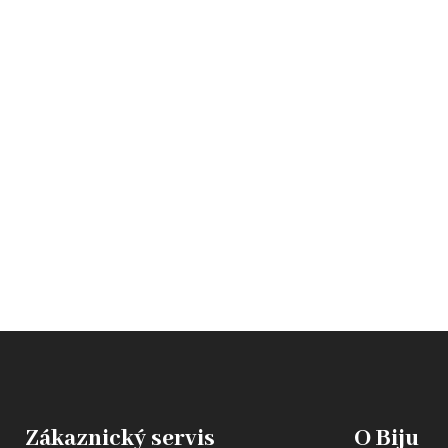
Zákaznický servis
O Biju