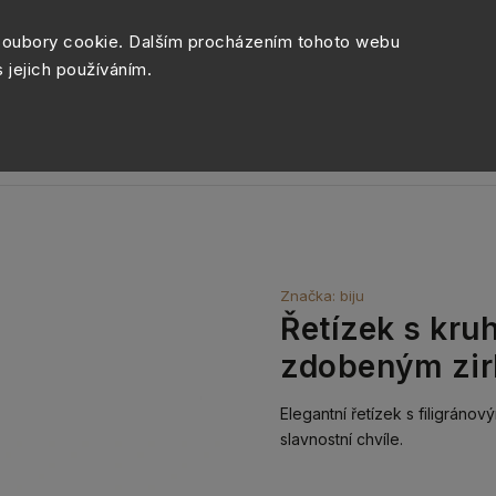
Péče o šperky
Balení šperk
soubory cookie. Dalším procházením tohoto webu
s jejich používáním.
Sety šperků
Kolekce
Móda
Novinky
Značka:
biju
Řetízek s kr
zdobeným zir
Elegantní řetízek s filigráno
slavnostní chvíle.