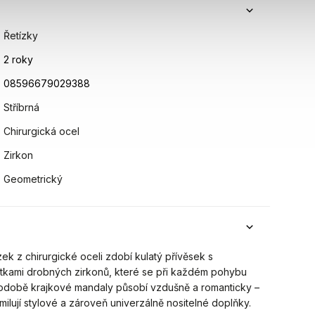
Řetízky
2 roky
08596679029388
Stříbrná
Chirurgická ocel
Zirkon
Geometrický
ek z chirurgické oceli zdobí kulatý přívěsek s
kami drobných zirkonů, které se při každém pohybu
podobě krajkové mandaly působí vzdušně a romanticky –
 milují stylové a zároveň univerzálně nositelné doplňky.