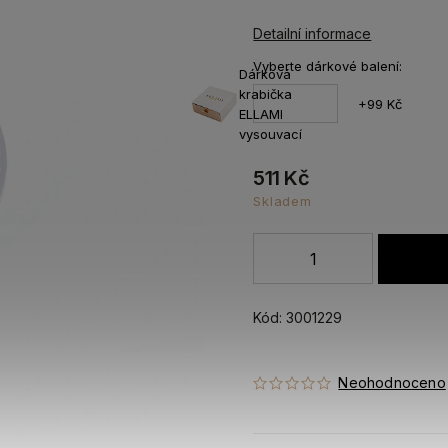
Detailní informace
Vyberte dárkové balení:
Dárková
krabička
+99 Kč
ELLAMI
vysouvací
511 Kč
Skladem
Kód:
3001229
Neohodnoceno