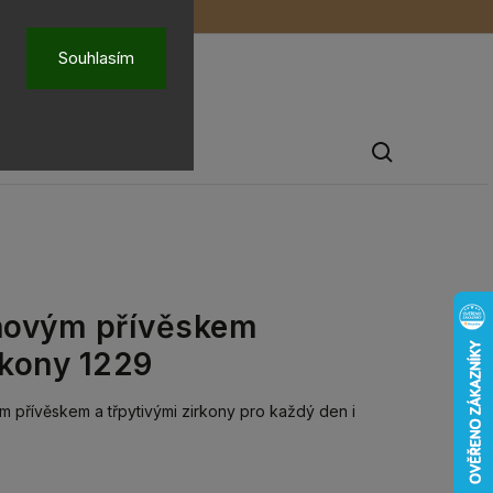
ů
O nás
Souhlasím
Pánské šperky
uhovým přívěskem
kony 1229
vým přívěskem a třpytivými zirkony pro každý den i