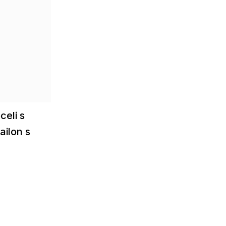
celi s
ailon s