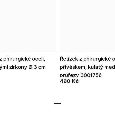
 chirurgické oceli,
Řetízek z chirurgické o
ými zirkony Ø 3 cm
přívěskem, kulatý med
průřezy 3001756
490 Kč