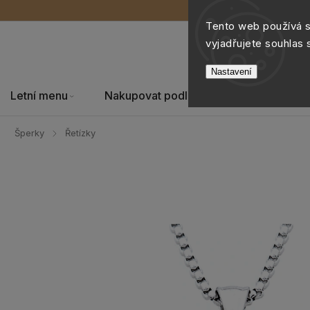
Tento web používá 
vyjadřujete souhlas 
Nastavení
Letní menu
Nakupovat podle
Šperky
Šperky
Řetízky
/