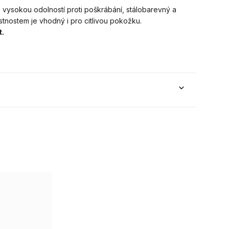
s vysokou odolností proti poškrábání, stálobarevný a
stnostem je vhodný i pro citlivou pokožku.
t.