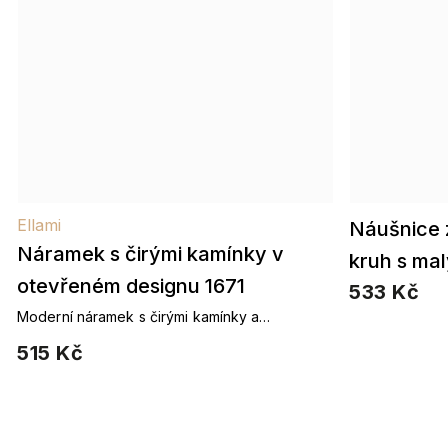
Ellami
Náušnice z
Náramek s čirými kamínky v
kruh s mal
otevřeném designu 1671
533 Kč
Moderní náramek s čirými kamínky a
otevřeným zakončením z chirurgické oceli.
515 Kč