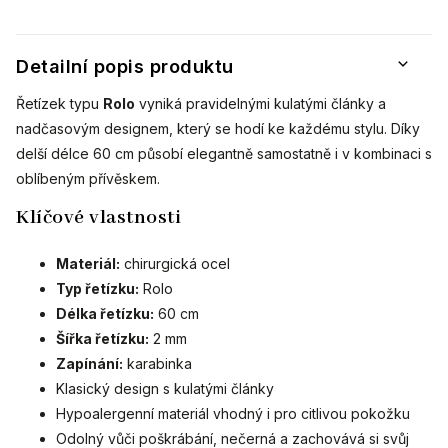
Detailní popis produktu
Řetízek typu
Rolo
vyniká pravidelnými kulatými články a
nadčasovým designem, který se hodí ke každému stylu. Díky
delší délce 60 cm působí elegantně samostatně i v kombinaci s
oblíbeným přívěskem.
Klíčové vlastnosti
Materiál:
chirurgická ocel
Typ řetízku:
Rolo
Délka řetízku:
60 cm
Šířka řetízku:
2 mm
Zapínání:
karabinka
Klasický design s kulatými články
Hypoalergenní materiál vhodný i pro citlivou pokožku
Odolný vůči poškrábání, nečerná a zachovává si svůj