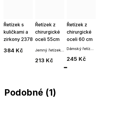
Řetízek s
Řetízek z
Řetízek z
kuličkami a
chirurgické
chirurgické
zirkony 2378
oceli 55cm
oceli 60 cm
2784
Dámský řetízek
384 Kč
Jemný řetízek
Rolo z
Anker z
245 Kč
213 Kč
chirurgické
chirurgické
oceli 60 cm
oceli 55 cm
Podobné (1)