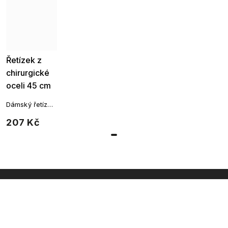
Řetízek z
chirurgické
oceli 45 cm
2786
Dámský řetízek
Rolo z
207 Kč
chirurgické
oceli 45 cm
INSTAGRAM