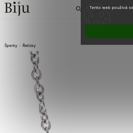
Tento web používá so
Šperky
Řetízky
/