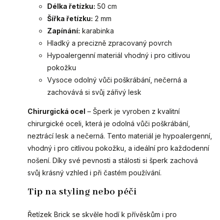
Délka řetízku:
50 cm
Šířka řetízku:
2 mm
Zapínání:
karabinka
Hladký a precizně zpracovaný povrch
Hypoalergenní materiál vhodný i pro citlivou
pokožku
Vysoce odolný vůči poškrábání, nečerná a
zachovává si svůj zářivý lesk
Chirurgická ocel
– Šperk je vyroben z kvalitní
chirurgické oceli, která je odolná vůči poškrábání,
neztrácí lesk a nečerná. Tento materiál je hypoalergenní,
vhodný i pro citlivou pokožku, a ideální pro každodenní
nošení. Díky své pevnosti a stálosti si šperk zachová
svůj krásný vzhled i při častém používání.
Tip na styling nebo péči
Řetízek Brick se skvěle hodí k přívěskům i pro