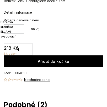
Řetízek Brick z chirurgické oceli 50 cm
Detailní informace
Vyberte dárkové balení:
Dárková
krabička
+99 Kč
ELLAMI
vysouvací
213 Kč
Skladem
Přidat do košíku
Kód:
3001461-1
Neohodnoceno
Podobné (2)