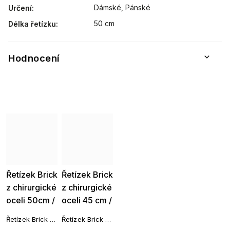
Dámské, Pánské
Určení
:
50 cm
Délka řetízku
:
Hodnocení
Řetízek Brick
Řetízek Brick
z chirurgické
z chirurgické
oceli 50cm /
oceli 45 cm /
2mm 1228-1
2 mm 1461
Řetízek Brick z
Řetízek Brick z
chirurgické
chirurgické