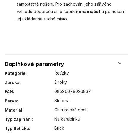
samostatné nošení. Pro zachování jeho zářivého
vzhledu doporučujeme šperk
nenamáčet
a po nošení
jej ukládat na suché místo.
Doplňkové parametry
Řetízky
Kategorie
:
2 roky
Záruka
:
08596679026837
EAN
:
Stříbrná
Barva
:
Chirurgická ocel
Materiál
:
Na karabinku
Typ zapínání
:
Brick
Typ Řetízku
: