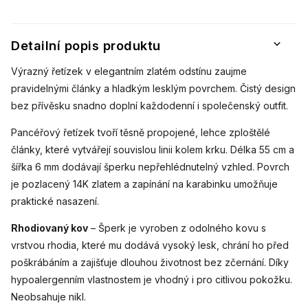
Detailní popis produktu
Výrazný řetízek v elegantním zlatém odstínu zaujme
pravidelnými články a hladkým lesklým povrchem. Čistý design
bez přívěsku snadno doplní každodenní i společenský outfit.
Pancéřový řetízek tvoří těsně propojené, lehce zploštělé
články, které vytvářejí souvislou linii kolem krku. Délka 55 cm a
šířka 6 mm dodávají šperku nepřehlédnutelný vzhled. Povrch
je pozlacený 14K zlatem a zapínání na karabinku umožňuje
praktické nasazení.
Rhodiovaný kov
– Šperk je vyroben z odolného kovu s
vrstvou rhodia, které mu dodává vysoký lesk, chrání ho před
poškrábáním a zajišťuje dlouhou životnost bez zčernání. Díky
hypoalergenním vlastnostem je vhodný i pro citlivou pokožku.
Neobsahuje nikl.