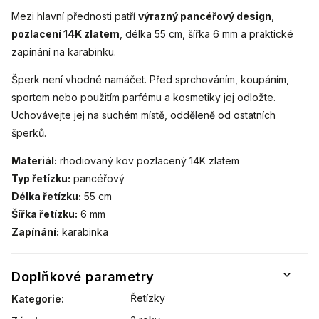
Mezi hlavní přednosti patří
výrazný pancéřový design
,
pozlacení 14K zlatem
, délka 55 cm, šířka 6 mm a praktické
zapínání na karabinku.
Šperk není vhodné namáčet. Před sprchováním, koupáním,
sportem nebo použitím parfému a kosmetiky jej odložte.
Uchovávejte jej na suchém místě, odděleně od ostatních
šperků.
Materiál:
rhodiovaný kov pozlacený 14K zlatem
Typ řetízku:
pancéřový
Délka řetízku:
55 cm
Šířka řetízku:
6 mm
Zapínání:
karabinka
Doplňkové parametry
Řetízky
Kategorie
: