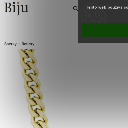
Tento web používá so
Šperky
Řetízky
/