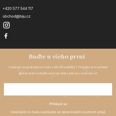
+420 577 544 117
obchod@biju.cz
Přihlásit se