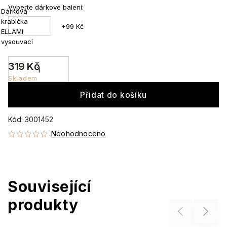
Vyberte dárkové balení:
Dárková
krabička
+99 Kč
ELLAMI
vysouvací
319 Kč
Skladem
Přidat do košíku
Kód:
3001452
Neohodnoceno
Související
produkty
Previous
Next