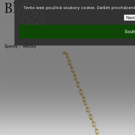
Tento web používá soubory cookie. Dalším procházením
Nast
Souh
Šperky
Řetízky
/