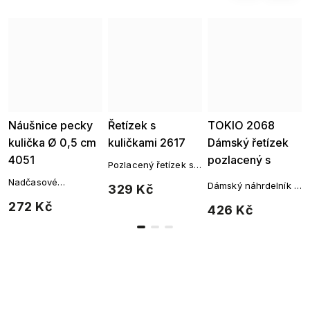
Náušnice pecky
Řetízek s
TOKIO 2068
Ellami
kulička Ø 0,5 cm
kuličkami 2617
Dámský řetízek
4051
pozlacený s
Pozlacený řetízek s
kuličkami
jemnými kuličkami
Nadčasové
Dámský náhrdelník z
329 Kč
pozlacené náušnice
chirurgické oceli
272 Kč
kuličky – čistý
426 Kč
minimalismus