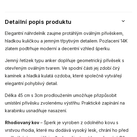
Detailní popis produktu
Elegantní náhrdelník zaujme protáhlým oválným přívěskem,
hladkou kuličkou a jemným třpytivým detailem. Pozlacení 14K
zlatem podtrhuje moderní a decentní vzhled šperku.
Jemný řetízek typu anker doplňuje geometrický přívěsek s
otevřeným oválným tvarem. Ve spodní části jej zdobí čirý
kamínek a hladká kulatá ozdoba, které společně vytvářejí
elegantní pohyblivý detail.
Délka 45 cm s 3cm prodloužením umožňuje přizpůsobit
umístění přívěsku zvolenému výstřihu. Praktické zapínání na
karabinku usnadňuje nasazení.
Rhodiovaný kov
– Šperk je vyroben z odolného kovu s
vrstvou rhodia, které mu dodává vysoký lesk, chrání ho před