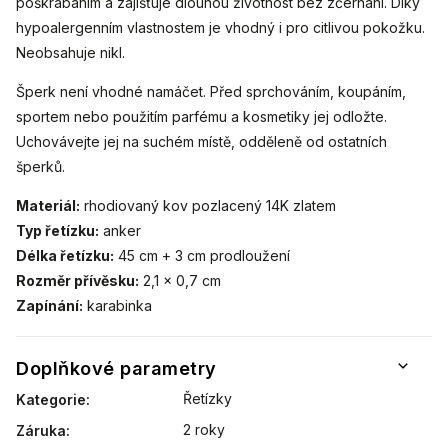
poškrábáním a zajišťuje dlouhou životnost bez zčernání. Díky
hypoalergenním vlastnostem je vhodný i pro citlivou pokožku.
Neobsahuje nikl.
Šperk není vhodné namáčet. Před sprchováním, koupáním,
sportem nebo použitím parfému a kosmetiky jej odložte.
Uchovávejte jej na suchém místě, odděleně od ostatních
šperků.
Materiál:
rhodiovaný kov pozlacený 14K zlatem
Typ řetízku:
anker
Délka řetízku:
45 cm + 3 cm prodloužení
Rozměr přívěsku:
2,1 × 0,7 cm
Zapínání:
karabinka
Doplňkové parametry
Řetízky
Kategorie
:
2 roky
Záruka
: