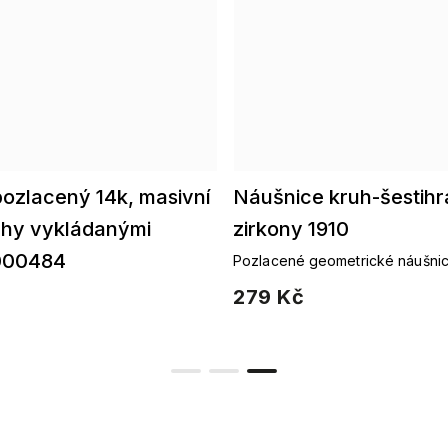
pozlacený 14k, masivní
Náušnice kruh-šestihr
ruhy vykládanými
zirkony 1910
000484
Pozlacené geometrické náušnic
279 Kč