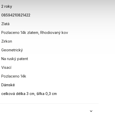
2 roky
08594210821422
Zlatá
Pozlaceno 14k zlatem
,
Rhodiovaný kov
Zirkon
Geometrický
Na ruský patent
Visací
Pozlaceno 14k
Dámské
celková délka 3 cm, šířka 0,3 cm