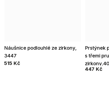
Náušnice podlouhlé ze zirkony,
Prstýnek 
3447
s třemi p
515 Kč
zirkony,4
447 Kč