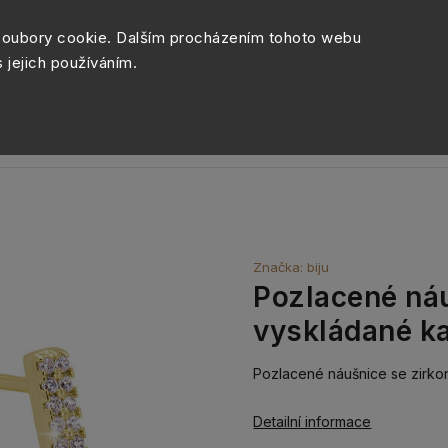
Péče o šperky
Balení šperk
soubory cookie. Dalším procházením tohoto webu
s jejich používáním.
Sety šperků
Kolekce
Móda
Novinky
Značka:
biju
Pozlacené náu
vyskládané k
Pozlacené náušnice se zirk
Detailní informace