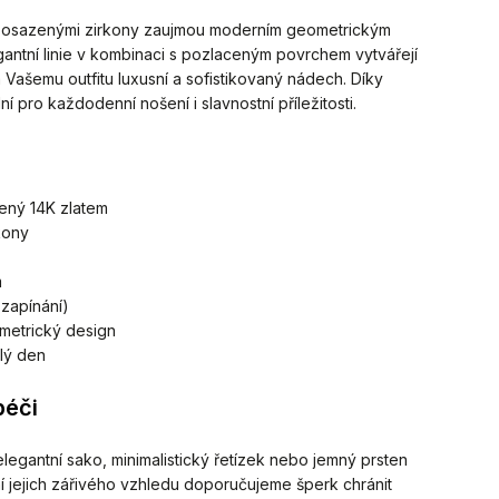
ě osazenými zirkony zaujmou moderním geometrickým
gantní linie v kombinaci s pozlaceným povrchem vytvářejí
Vašemu outfitu luxusní a sofistikovaný nádech. Díky
í pro každodenní nošení i slavnostní příležitosti.
ený 14K zlatem
kony
m
 zapínání)
metrický design
lý den
péči
legantní sako, minimalistický řetízek nebo jemný prsten
í jejich zářivého vzhledu doporučujeme šperk chránit