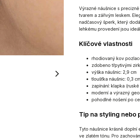
Výrazné náušnice s precizn
tvarem a zářivým leskem. Ele
nadčasový šperk, který dodá 
lehkému provedení jsou ideáln
Klíčové vlastnosti
rhodiovaný kov pozlac
zdobeno třpytivými zir
výška náušnic: 2,9 cm
tloušťka náušnic: 0,3 c
zapínání: klapka (ruské
moderní a výrazný geo
pohodlné nošení po ce
Tip na styling nebo 
Tyto náušnice krásně doplní e
ve zlatém tónu. Pro zachován