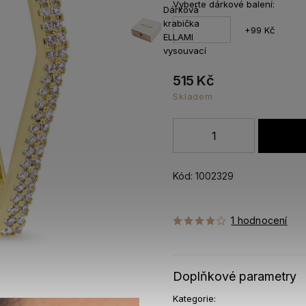
Vyberte dárkové balení:
Dárková
krabička
+99 Kč
ELLAMI
vysouvací
515 Kč
Skladem
Kód:
1002329
1 hodnocení
Doplňkové parametry
Kategorie
: