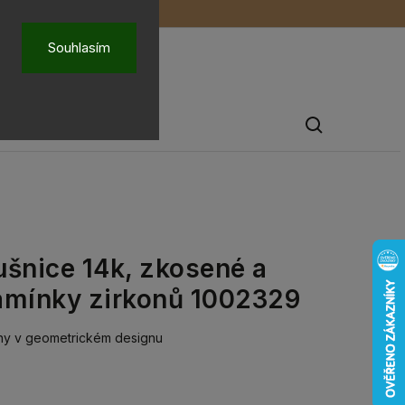
ů
O nás
Souhlasím
Pánské šperky
šnice 14k, zkosené a
amínky zirkonů 1002329
ony v geometrickém designu