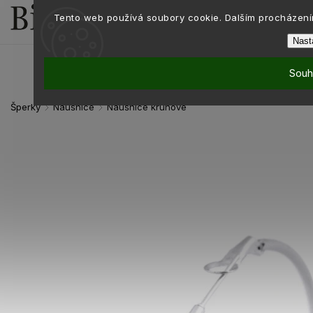
Tento web používá soubory cookie. Dalším procházením
Nast
Souh
Šperky
Náušnice
Náušnice kruhové
/
/