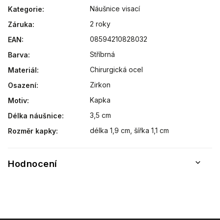
Náušnice visací
Kategorie
:
2 roky
Záruka
:
08594210828032
EAN
:
Stříbrná
Barva
:
Chirurgická ocel
Materiál
:
Zirkon
Osazení
:
Kapka
Motiv
:
3,5 cm
Délka náušnice
:
délka 1,9 cm, šířka 1,1 cm
Rozměr kapky
:
Hodnocení