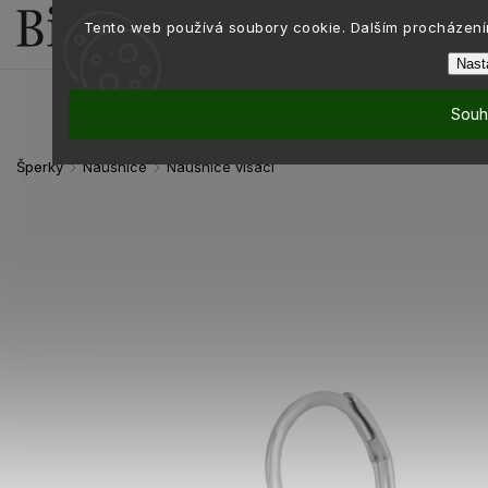
Tento web používá soubory cookie. Dalším procházením
Nast
Souh
Šperky
Náušnice
Náušnice visací
/
/