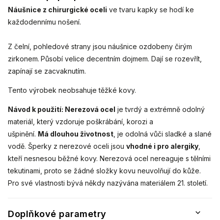
Náušnice z chirurgické oceli
ve tvaru kapky
se hodí ke
každodennímu nošení.
Z čelní, pohledové strany jsou
náušnice ozdobeny čirým
zirkonem
.
Působí velice decentním dojmem. Dají se rozevřít,
zapínají se zacvaknutím.
Tento výrobek neobsahuje těžké kovy.
Návod k použití:
Nerezová ocel
je tvrdý a extrémně odolný
materiál, který vzdoruje poškrábání, korozi a
ušpinění.
Má dlouhou životnost
, je odolná vůči sladké a slané
vodě. Šperky z nerezové oceli jsou
vhodné i pro alergiky
,
kteří nesnesou běžné kovy. Nerezová ocel nereaguje s tělními
tekutinami, proto se žádné složky kovu neuvolňují do kůže.
Pro své vlastnosti bývá někdy nazývána materiálem 21. století.
Doplňkové parametry