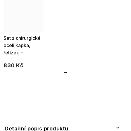
Set z chirurgické
oceli kapka,
řetízek +
náušnice se
830 Kč
smaragdovým
zirkonem 100002
Detailní popis produktu