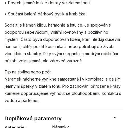
• Povrch: jemné lesklé detaily ve zlatém tónu
• Součást balení: dárkový pytlík a krabička
Sodalit je kámen klidu, harmonie a intuice. Je spojován s
podporou sebevědomí, vnitřní rovnováhy a pozitivního
myšlení. Často bývá doporučován lidem, kteří hledají duševní
harmonii, chtějí posílit komunikaci nebo potřebují do života
více klidu a stability. Díky svým elegantním modrým odstínům
působí velmi jemně, ale zároveň výrazně.
Tip na styling nebo péči:
Náramek nádherně vynikne samostatně i v kombinaci s dalšími
jemnými šperky v zlatém tónu. Pro zachování přirozené krásy
kamene doporučujeme vyhnout se dlouhodobému kontaktu s
vodou a parfémem.
Doplňkové parametry
Náramky
Kategorie
: