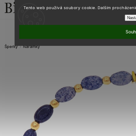
Tento web používá soubory cookie. Dalším procházením
Nast
Souh
Šperky
Náramky
/