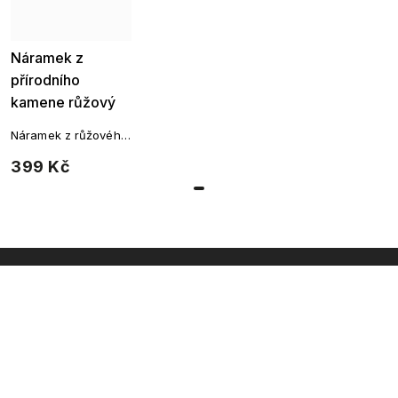
Náramek z
přírodního
kamene růžový
křemen 3316
Náramek z růžového
křemene s přívěskem
399 Kč
kočky
INSTAGRAM