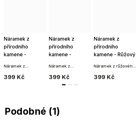
Náramek z
Náramek z
Náramek z
přírodního
přírodního
přírodního
kamene -
kamene -
kamene - Růžový
Aquamarin 3312
červený Jaspis
křemen s
Náramek z
Náramek z
Náramek z růžového
3314
andělem 3315
přírodního kamene
červeného Jaspisu s
křemene s
399 Kč
399 Kč
399 Kč
Aquamarin
andělským
andělským
přívěskem
přívěskem
Podobné (1)