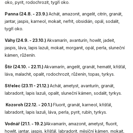
oko, pyrit, rodochrozit, tygří oko.
Panna (24.8. - 23.9.)
Achát, amazonit, angelit, citrín, granát,
jantar, jaspis, karneol, mokait, nefrit, obsidián, opál, sodalit,
tygří oko.
Váhy (24.9. - 23.10.)
Akvamarín, avanturín, howlit, jadeit,
jaspis, láva, lapis lazuli, mokait, morganit, opál, perla, sluneční
kámen, růženín.
Štír (24.10. - 22.11.)
Akvamarín, angelit, granát, hematit, křišťál,
láva, malachit, opalit, rodochrozit, růženín, topas, tyrkys.
Střelec (23.11 - 21.12.)
Achát, ametyst, avanturín, granát,
labradorit, lapis lazuli, opalit, sluneční kámen, sodalit, tyrkys.
Kozoroh (22.12. - 20.1.)
Fluorit, granát, karneol, křišťál,
labradorit, lapis lazuli, láva, perla, pyrit, rubín, tyrkys.
Vodnář (21.1. - 19.2.)
Akvamarín, amazonit, ametyst, fluorit,
howlit, jantar, jaspis, křišťál, labradorit, měsíční kámen, mokait,