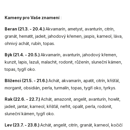
Kameny pro Vaše znamení
:
Beran (21.3. - 20.4.)
Akvamarín, ametyst, avanturín, citrín,
granát, hematit, jadeit, jahodový křemen, jaspis, karneol, láva,
ohnivý achát, rubín, topas.
Býk (21.4. - 20.5.)
Akvamarín, avanturín, jahodový křemen,
kunzit, lapis, lazuli, malachit, rodonit, růženín, sluneční kámen,
topas, tygří oko.
Blíženci (21.5. - 21.6.)
Achát, akvamarín, apatit, citrín, křišťál,
morganit, obsidián, perla, turmalín, topas, tygří oko, tyrkys.
Rak (22.6. - 22.7.)
Achát, amazonit, angelit, avanturín, howlit,
jadeit, jantar, karneol, křišťál, nefrit, opalit, perla, rodonit,
sluneční kámen, tygří oko.
Lev (23.7. - 23.8.)
Achát, angelit, citrín, granát, karneol, kočičí