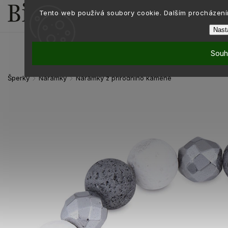
Tento web používá soubory cookie. Dalším procházením
Nast
Souh
Šperky
Náramky
Náramky z přírodního kamene
/
/