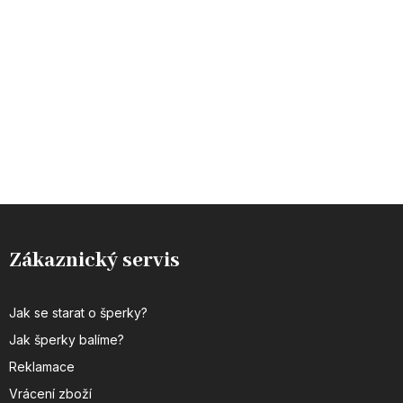
Zákaznický servis
Jak se starat o šperky?
Jak šperky balíme?
Reklamace
Vrácení zboží