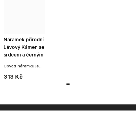
Náramek přírodní
Lávový Kámen se
srdcem a černými
korálky 2001947-
Obvod náramku je
1
22 cm. Korálky jsou
313 Kč
navlečeny na
elastické gumičce
(gumička se
přizpůsobí velikosti
Vašeho zápěstí).
INSTAGRAM