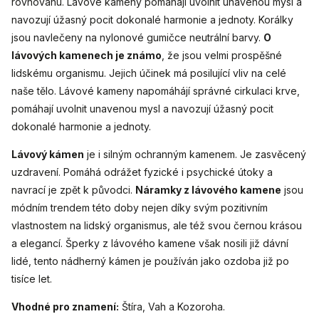
rovnováhu. Lávové kameny pomáhají uvolnit unavenou mysl a
navozují úžasný pocit dokonalé harmonie a jednoty. Korálky
jsou navlečeny na nylonové gumičce neutrální barvy.
O
lávových kamenech je známo
, že jsou velmi prospěšné
lidskému organismu. Jejich účinek má posilující vliv na celé
naše tělo. Lávové kameny napomáhájí správné cirkulaci krve,
pomáhají uvolnit unavenou mysl a navozují úžasný pocit
dokonalé harmonie a jednoty.
Lávový kámen
je i silným ochranným kamenem. Je zasvěcený
uzdravení. Pomáhá odrážet fyzické i psychické útoky a
navrací je zpět k původci.
Náramky z lávového kamene
jsou
módním trendem této doby nejen díky svým pozitivním
vlastnostem na lidský organismus, ale též svou černou krásou
a elegancí. Šperky z lávového kamene však nosili již dávní
lidé, tento nádherný kámen je používán jako ozdoba již po
tisíce let.
Vhodné pro znamení:
Štíra, Vah a Kozoroha.