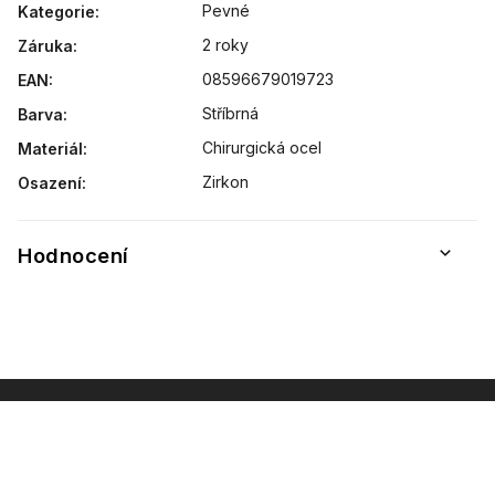
Pevné
Kategorie
:
2 roky
Záruka
:
08596679019723
EAN
:
51 mm
54 mm
Stříbrná
Barva
:
57 mm
58 mm
Chirurgická ocel
Materiál
:
62 mm
Zirkon
Osazení
:
Hodnocení
INSTAGRAM