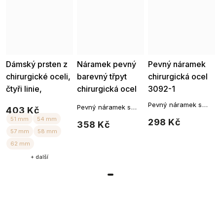
Dámský prsten z
Náramek pevný
Pevný náramek
chirurgické oceli,
barevný třpyt
chirurgická ocel
čtyři linie,
chirurgická ocel
3092-1
4000472
3091-1
Pevný náramek s
Pevný náramek s
403 Kč
hvězdnými zirkony
barevnými zirkony
298 Kč
358 Kč
+ další