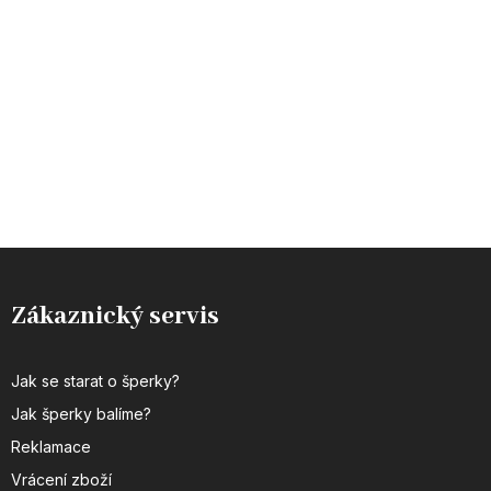
Zákaznický servis
Jak se starat o šperky?
Jak šperky balíme?
Reklamace
Vrácení zboží