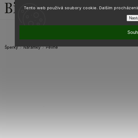
Tento web používá soubory cookie. Dalším procházením
Nast
Souh
Šperky
Náramky
Pevné
/
/