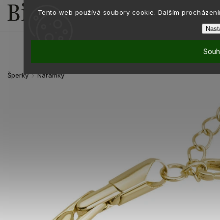
Tento web používá soubory cookie. Dalším procházením
Nast
Souh
Šperky
Náramky
/