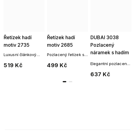
Řetízek hadí
Řetízek hadí
DUBAI 3038
Ellami
motiv 2735
motiv 2685
Pozlacený
náramek s hadím
Luxusní článkový
Pozlacený řetízek s
vzorem
řetízek pozlacený
moderním článkovým
Elegantní pozlacený
519 Kč
499 Kč
14K zlatem
designem
náramek s jemným
637 Kč
zaobleným
článkovým designem
– klasika, která nikdy
nezklame.