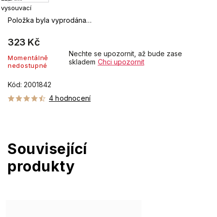
vysouvací
Položka byla vyprodána…
323 Kč
Nechte se upozornit, až bude zase
Momentálně
skladem
Chci upozornit
nedostupné
Kód:
2001842
4 hodnocení
Související
produkty