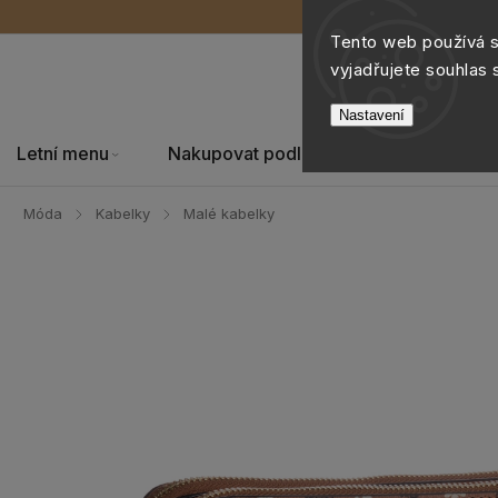
Tento web používá 
vyjadřujete souhlas 
Nastavení
Letní menu
Nakupovat podle
Šperky
Móda
Kabelky
Malé kabelky
/
/