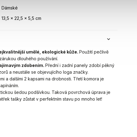
Dámské
13,5 x 22,5 x 5,5 cm
ejkvalitnější umělé, ekologické kůže.
Použití pečlivě
 zárukou dlouhého používání.
ajímavým zdobením.
Přední i zadní panely zdobí pěkný
rů a neustále se objevujícího loga značky.
i a dalšími 2 kapsami na drobnosti. Třetí komora je
apínáním.
aktickou šedou podšívkou.
Taková povrchová úprava je
třek tašky zůstat v perfektním stavu po mnoho l
et!