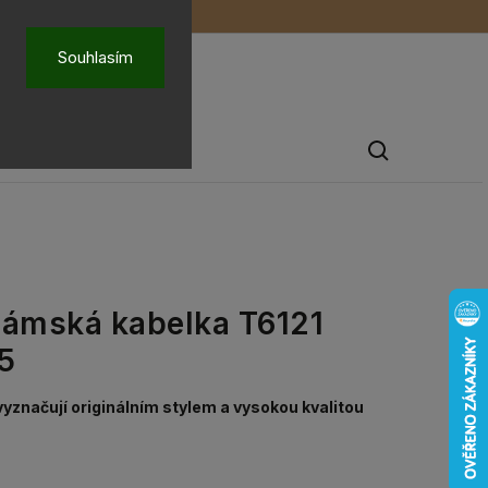
ů
O nás
Souhlasím
Pánské šperky
dámská kabelka T6121
5
vyznačují originálním stylem a vysokou kvalitou