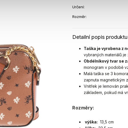
Určení
:
Rozměr
:
Detailní popis produktu
Taška je vyrobena z n
vybraných materiálů je
Obdélníkový tvar
se z
monogram v podobě vzo
Malá taška se 3 komoram
zapnuta magnetickým z
Vnitřek je lemován pr
základem, pokud má vni
Rozměry:
výška:
13,5 cm