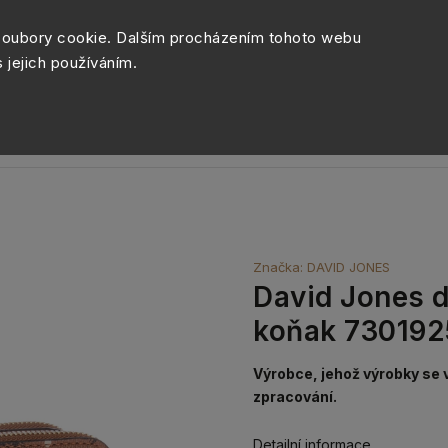
Péče o šperky
Balení šperk
soubory cookie. Dalším procházením tohoto webu
s jejich používáním.
Sety šperků
Kolekce
Móda
Novinky
Značka:
DAVID JONES
David Jones 
koňak 730192
Výrobce, jehož výrobky se 
zpracování.
Detailní informace