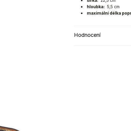
šířka:
22,5 cm
hloubka:
5,5 cm
maximální délka pop
Hodnocení