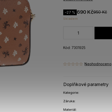
690 Kč
950 Kč
–27 %
Skladem
Kód:
7301925
Neohodnoceno
Doplňkové parametry
Kategorie
:
Záruka
:
Materiál
: