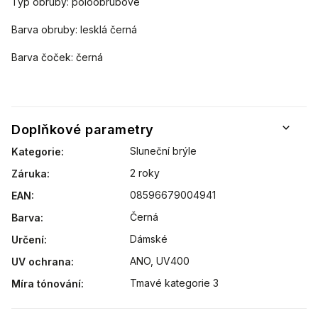
Typ obruby: poloobrubové
Barva obruby: lesklá černá
Barva čoček: černá
Doplňkové parametry
Sluneční brýle
Kategorie
:
2 roky
Záruka
:
08596679004941
EAN
:
Černá
Barva
:
Dámské
Určení
:
ANO, UV400
UV ochrana
:
Tmavé kategorie 3
Míra tónování
: